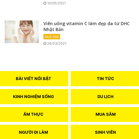
10/05/2021
Viên uống vitamin C làm đẹp da từ DHC
Nhật Bản
MUA SẮM
26/03/2021
BÀI VIẾT NỔI BẬT
TIN TỨC
KINH NGHIỆM SỐNG
DU LỊCH
ẨM THỰC
MUA SẮM
NGƯỜI ĐI LÀM
SINH VIÊN