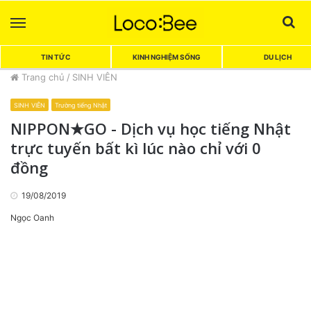
Menu
Sea
TIN TỨC
KINH NGHIỆM SỐNG
DU LỊCH
Trang chủ
/
SINH VIÊN
SINH VIÊN
Trường tiếng Nhật
NIPPON★GO - Dịch vụ học tiếng Nhật
trực tuyến bất kì lúc nào chỉ với 0
đồng
19/08/2019
Ngọc Oanh