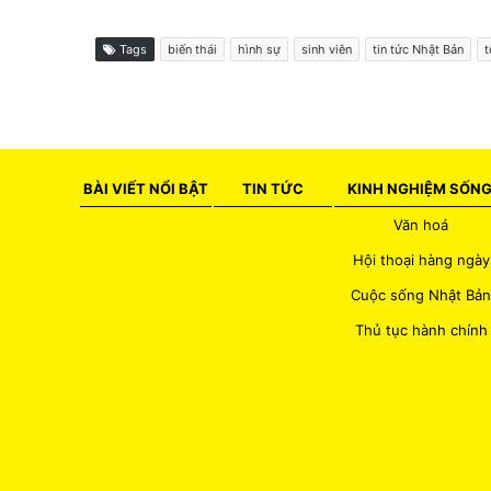
Tags
biến thái
hình sự
sinh viên
tin tức Nhật Bản
t
BÀI VIẾT NỔI BẬT
TIN TỨC
KINH NGHIỆM SỐN
Văn hoá
Hội thoại hàng ngày
Cuộc sống Nhật Bản
Thủ tục hành chính