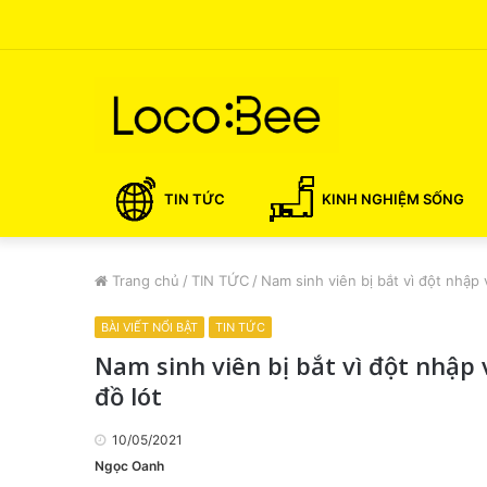
TIN TỨC
KINH NGHIỆM SỐNG
Trang chủ
/
TIN TỨC
/
Nam sinh viên bị bắt vì đột nhập
BÀI VIẾT NỔI BẬT
TIN TỨC
Nam sinh viên bị bắt vì đột nhập
đồ lót
10/05/2021
Ngọc Oanh