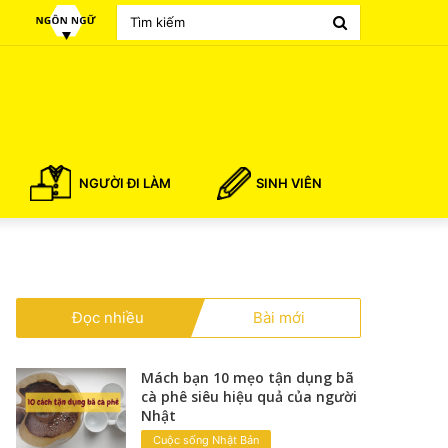
Search
for
NGƯỜI ĐI LÀM
SINH VIÊN
Đọc nhiều
Bài mới
Mách bạn 10 mẹo tận dụng bã
cà phê siêu hiệu quả của người
Nhật
Cuộc sống Nhật Bản