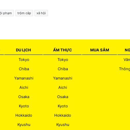
ội phạm
trộm cắp
xã hội
G
DU LỊCH
ẨM THỰC
MUA SẮM
NG
Tokyo
Tokyo
Văn
Chiba
Chiba
Thông
Yamanashi
Yamanashi
Aichi
Aichi
Osaka
Osaka
Kyoto
Kyoto
Hokkaido
Hokkaido
Kyushu
Kyushu