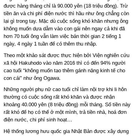
được hàng tháng chỉ là 90.000 yên
(
18 triệu đồng
)
. Trừ
tiền ăn và chi phí điện nước thì hầu như ông chẳng còn
lại gì trong tay. Mặc dù cuộc sống khó khăn nhưng ông
không muốn dựa dẫm vào con gái nên ngay cả khi đã
hơn 70 tuổi ông vẫn làm việc bán thời gian 2 tiếng 1
ngày
,
4 ngày 1 tuần để có thêm thu nhập.
Theo một khảo sát được thực hiện bởi Viện nghiên cứu
xã hội Hakuhodo vào năm 2016 thì có đến 94% người
cao tuổi “không muốn tạo thêm gánh nặng kinh tế cho
con cái” như ông Ogawa.
Những người phụ nữ cao tuổi chỉ làm nội trợ khi li hôn
thường có cuộc sống rất khó khăn và được nhận
khoảng 40.000 yên
(
8 triệu đồng
)
mỗi tháng. Số tiền này
rất khó để họ có thể ở một mình
,
trả tiền nhà
,
hoá đơn
điện nước
,
chi phí sinh hoạt…
Hệ thống lương hưu quốc gia Nhật Bản được xây dựng