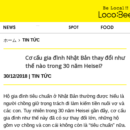
KINH NGHIỆM SỐNG
TIN TỨC
DU LỊCH
ẨM THỰC
TIN TỨC
ホーム
Cơ cấu gia đình Nhật Bản thay đổi như
thế nào trong 30 năm Heisei?
30/12/2018
TIN TỨC
Hộ gia đình tiêu chuẩn ở Nhật Bản thường được hiểu là
người chồng giữ trọng trách đi làm kiếm tiền nuôi vợ và
các con. Tuy nhiên trong 30 năm Heisei gần đây
,
cơ cấu
gia đình như thế này đã có sự thay đổi lớn
,
những hộ
gồm vợ chồng và con cái không còn là “tiêu chuẩn” nữa.