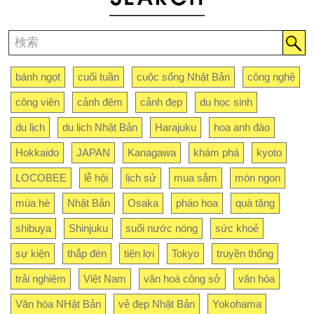
bánh ngọt
cuối tuần
cuộc sống Nhật Bản
công nghệ
công viên
cảnh đêm
cảnh đẹp
du học sinh
du lịch
du lịch Nhật Bản
Harajuku
hoa anh đào
Hokkaido
JAPAN
Kanagawa
khám phá
kyoto
LOCOBEE
lễ hội
lịch sử
mua sắm
món ngon
mùa hè
Nhật Bản
Osaka
pháo hoa
quà tặng
shibuya
Shinjuku
suối nước nóng
sức khoẻ
sự kiện
thắp đèn
tiện lợi
Tokyo
truyền thống
trải nghiệm
Việt Nam
văn hoá công sở
văn hóa
Văn hóa NHật Bản
vẻ đẹp Nhật Bản
Yokohama