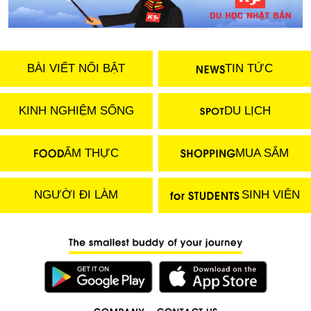
BÀI VIẾT NỔI BẬT
TIN TỨC
KINH NGHIỆM SỐNG
DU LỊCH
ẨM THỰC
MUA SẮM
NGƯỜI ĐI LÀM
SINH VIÊN