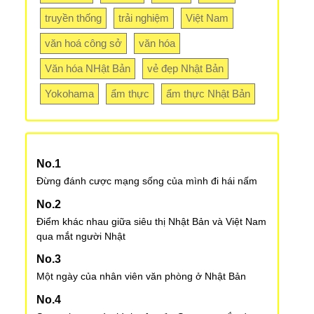
truyền thống
trải nghiệm
Việt Nam
văn hoá công sở
văn hóa
Văn hóa NHật Bản
vẻ đẹp Nhật Bản
Yokohama
ẩm thực
ẩm thực Nhật Bản
Đừng đánh cược mạng sống của mình đi hái nấm
Điểm khác nhau giữa siêu thị Nhật Bản và Việt Nam
qua mắt người Nhật
Một ngày của nhân viên văn phòng ở Nhật Bản