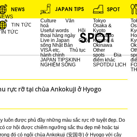
NEWS
Culture
Văn
Tokyo
To
hoá
Osaka &
Os
Useful words
Hội
Kyoto
Ky
TIN TỨC
thoại hàng ngày
Hokkaido
Ho
Live in Japan
Cuộc
Kyushu &
Ky
sống Nhật Bản
Okinawa
Ok
DU LỊCH
VISA etc.
Thủ tục
Other
Ot
hành chính
spots
Địa
sp
JAPAN TIPS
KINH
điểm khác
đi
NGHIỆM SỐNG
SPOT
DU LỊCH
F
T
 rực rỡ tại chùa Ankokuji ở Hyogo
ây luôn được phủ đầy những màu sắc rực rỡ tuyệt đẹp. Do
ẽ có cơ hội được chiêm ngưỡng sắc thu đẹp mê hoặc tại
 trong đó có ngôi chùa Ankokuji (安国寺) ở Hyogo với cây