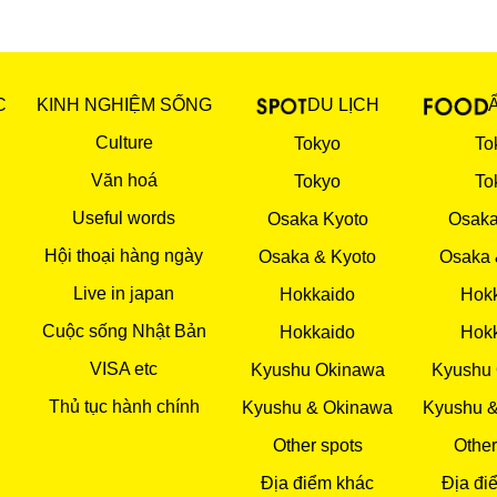
C
KINH NGHIỆM SỐNG
DU LỊCH
Culture
Tokyo
To
Văn hoá
Tokyo
To
Useful words
Osaka Kyoto
Osaka
Hội thoại hàng ngày
Osaka & Kyoto
Osaka 
Live in japan
Hokkaido
Hok
Cuộc sống Nhật Bản
Hokkaido
Hok
VISA etc
Kyushu Okinawa
Kyushu
Thủ tục hành chính
Kyushu & Okinawa
Kyushu 
Other spots
Other
Địa điểm khác
Địa đi