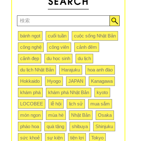
bánh ngọt
cuối tuần
cuộc sống Nhật Bản
công nghệ
công viên
cảnh đêm
cảnh đẹp
du học sinh
du lịch
du lịch Nhật Bản
Harajuku
hoa anh đào
Hokkaido
Hyogo
JAPAN
Kanagawa
khám phá
khám phá Nhật Bản
kyoto
LOCOBEE
lễ hội
lịch sử
mua sắm
món ngon
mùa hè
Nhật Bản
Osaka
pháo hoa
quà tặng
shibuya
Shinjuku
sức khoẻ
sự kiện
tiện lợi
Tokyo