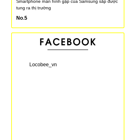
Smartphone màn hình gập của Samsung sắp được
tung ra thị trường
Chọn màu son và má chuẩn như phái nữ Nhật Bản
Smartphone của Trung Quốc đang dần áp đảo thị
trường toàn thế giới
Locobee_vn
Gate Tower - một công trình đáng kinh ngạc
Kỉ lục Guinness thế giới về Tokoroten dài hơn 100m
Nhật Bản bức xúc trước hành vi vẽ bậy lên di tích
lịch sử quốc gia tại Tottori
Chiến dịch đổi xe thoải mái cùng Toyota