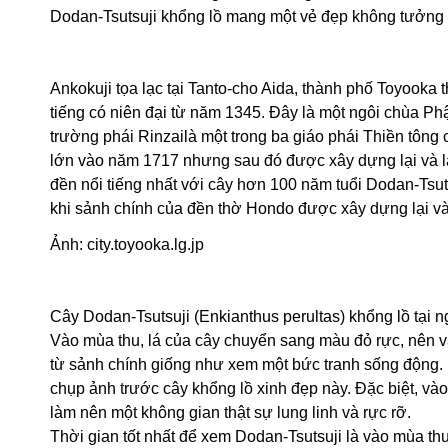
Dodan-Tsutsuji khổng lồ mang một vẻ đẹp không tưởng 
Ankokuji tọa lạc tại Tanto-cho Aida, thành phố Toyooka t
tiếng có niên đại từ năm 1345. Đây là một ngôi chùa Phậ
trường phái Rinzailà một trong ba giáo phái Thiền tông
lớn vào năm 1717 nhưng sau đó được xây dựng lại và là
đền nổi tiếng nhất với cây hơn 100 năm tuổi Dodan-Tsut
khi sảnh chính của đền thờ Hondo được xây dựng lại v
Ảnh: city.toyooka.lg.jp
Cây Dodan-Tsutsuji (Enkianthus perultas) khổng lồ tại n
Vào mùa thu, lá của cây chuyển sang màu đỏ rực, nên v
từ sảnh chính giống như xem một bức tranh sống động. 
chụp ảnh trước cây khổng lồ xinh đẹp này. Đặc biệt, vào
làm nên một không gian thật sự lung linh và rực rỡ.
Thời gian tốt nhất để xem Dodan-Tsutsuji là vào mùa thu