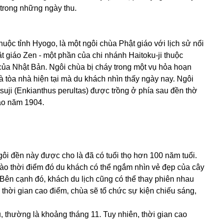
trong những ngày thu.
huộc tỉnh Hyogo, là một ngôi chùa Phật giáo với lịch sử nổi
t giáo Zen - một phần của chi nhánh Haitoku-ji thuộc
 của Nhật Bản. Ngôi chùa bị cháy trong một vụ hỏa hoạn
 tòa nhà hiện tại mà du khách nhìn thấy ngày nay. Ngôi
suji (Enkianthus perultas) được trồng ở phía sau đền thờ
ào năm 1904.
gôi đền này được cho là đã có tuổi thọ hơn 100 năm tuổi.
ào thời điểm đó du khách có thể ngắm nhìn vẻ đẹp của cây
Bên cạnh đó, khách du lịch cũng có thể thay phiên nhau
 thời gian cao điểm, chùa sẽ tổ chức sự kiện chiếu sáng,
, thường là khoảng tháng 11. Tuy nhiên, thời gian cao