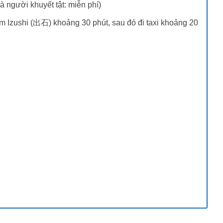
à người khuyết tật: miễn phí)
m Izushi (出石) khoảng 30 phút, sau đó đi taxi khoảng 20