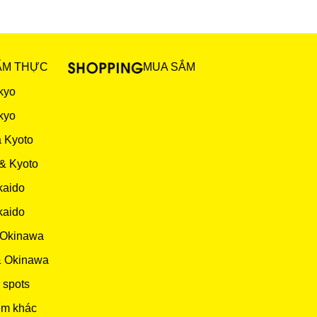
ẨM THỰC
MUA SẮM
kyo
kyo
 Kyoto
& Kyoto
kaido
kaido
 Okinawa
& Okinawa
 spots
ểm khác