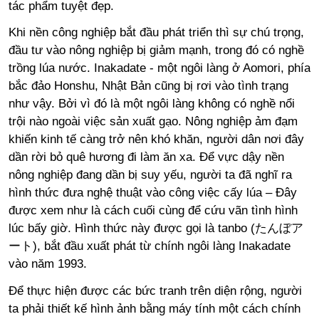
tác phẩm tuyệt đẹp.
Khi nền công nghiệp bắt đầu phát triển thì sự chú trọng,
đầu tư vào nông nghiệp bị giảm mạnh, trong đó có nghề
trồng lúa nước. Inakadate - một ngôi làng ở Aomori, phía
bắc đảo Honshu, Nhật Bản cũng bị rơi vào tình trạng
như vậy. Bởi vì đó là một ngôi làng không có nghề nổi
trội nào ngoài việc sản xuất gạo. Nông nghiệp ảm đạm
khiến kinh tế càng trở nên khó khăn, người dân nơi đây
dần rời bỏ quê hương đi làm ăn xa. Để vực dậy nền
nông nghiệp đang dần bị suy yếu, người ta đã nghĩ ra
hình thức đưa nghệ thuật vào công việc cấy lúa – Đây
được xem như là cách cuối cùng để cứu vãn tình hình
lúc bấy giờ. Hình thức này được gọi là tanbo (たんぼア
ート), bắt đầu xuất phát từ chính ngôi làng Inakadate
vào năm 1993.
Để thực hiện được các bức tranh trên diện rộng, người
ta phải thiết kế hình ảnh bằng máy tính một cách chính