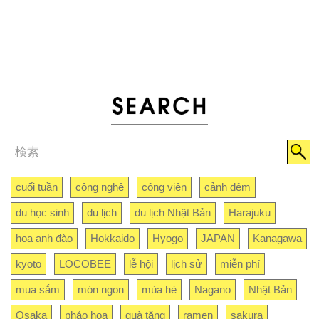
cuối tuần
công nghệ
công viên
cảnh đêm
du học sinh
du lịch
du lịch Nhật Bản
Harajuku
hoa anh đào
Hokkaido
Hyogo
JAPAN
Kanagawa
kyoto
LOCOBEE
lễ hội
lịch sử
miễn phí
mua sắm
món ngon
mùa hè
Nagano
Nhật Bản
Osaka
pháo hoa
quà tặng
ramen
sakura