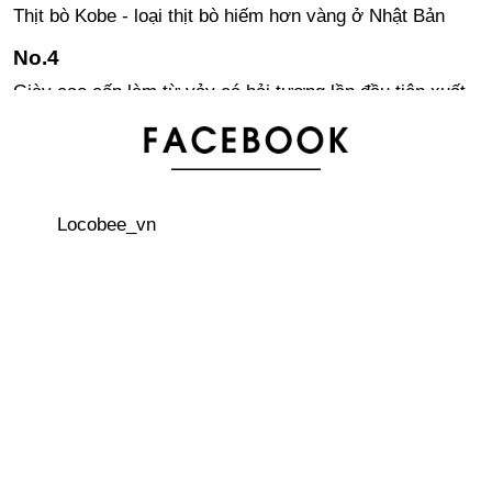
Thịt bò Kobe - loại thịt bò hiếm hơn vàng ở Nhật Bản
Giày cao cấp làm từ vảy cá hải tượng lần đầu tiên xuất
hiện trên thế giới
Nhật Bản - vương quốc loài mèo
Locobee_vn
Một số lời khuyên khi đi taxi ở Nhật
Những điều ngộ nhận về đất nước Nhật Bản
Nhật Bản giành giải thưởng Ig Nobel trong lĩnh vực y tế