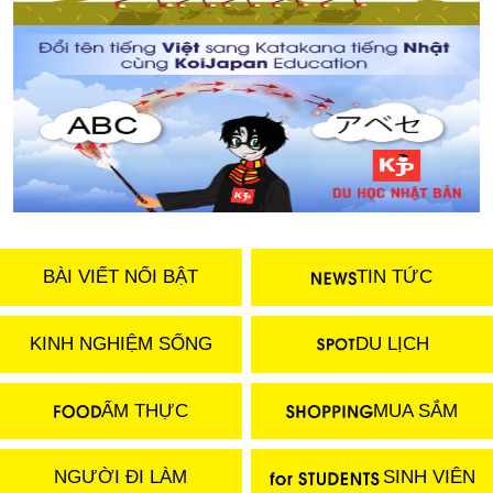
BÀI VIẾT NỔI BẬT
TIN TỨC
KINH NGHIỆM SỐNG
DU LỊCH
ẨM THỰC
MUA SẮM
NGƯỜI ĐI LÀM
SINH VIÊN