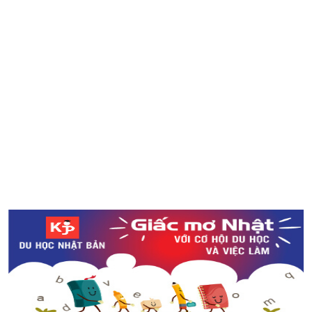
Bảng xếp hạng “30 điểm đến được yêu thích nhất tại
Nhật Bản năm 2018”
Kỉ lục Guinness thế giới về Tokoroten dài hơn 100m