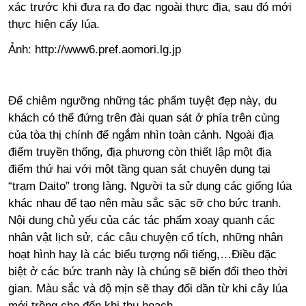
xác trước khi đưa ra đo đạc ngoài thực địa, sau đó mới
thực hiện cấy lúa.
Ảnh:
http://www6.pref.aomori.lg.jp
Để chiêm ngưỡng những tác phẩm tuyệt đẹp này, du
khách có thể đứng trên đài quan sát ở phía trên cùng
của tòa thị chính để ngắm nhìn toàn cảnh. Ngoài địa
điểm truyền thống, địa phương còn thiết lập một địa
điểm thứ hai với một tầng quan sát chuyên dụng tại
“trạm Daito” trong làng. Người ta sử dụng các giống lúa
khác nhau để tạo nên màu sắc sặc sỡ cho bức tranh.
Nội dung chủ yếu của các tác phẩm xoay quanh các
nhân vật lịch sử, các câu chuyện cổ tích, những nhân
hoạt hình hay là các biểu tượng nổi tiếng,…Điều đặc
biệt ở các bức tranh này là chúng sẽ biến đổi theo thời
gian. Màu sắc và độ mịn sẽ thay đổi dần từ khi cây lúa
mới trồng cho đến khi thu hoạch.