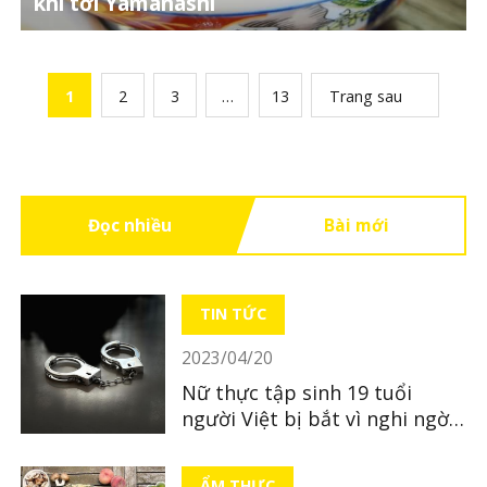
khi tới Yamanashi
1
2
3
…
13
Trang sau
Đọc nhiều
Bài mới
TIN TỨC
2023/04/20
Nữ thực tập sinh 19 tuổi
người Việt bị bắt vì nghi ngờ
bỏ xác con mới sinh
ẨM THỰC