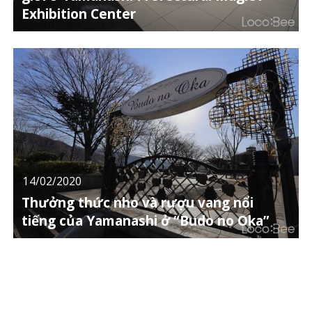
Exhibition Center
14/02/2020
Thưởng thức nho và rượu vang nổi
tiếng của Yamanashi ở “Budo no Oka”