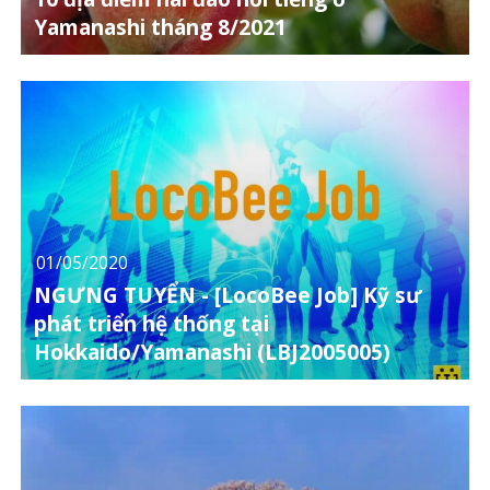
Yamanashi tháng 8/2021
01/05/2020
NGƯNG TUYỂN - [LocoBee Job] Kỹ sư
phát triển hệ thống tại
Hokkaido/Yamanashi (LBJ2005005)