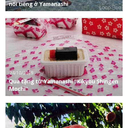
nổi tiếng ở Yamanashi
24/10/2019
Quà tặng từ Yamanashi “Kikyou Shingen
Mochi”