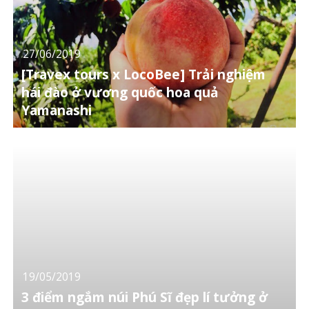
27/06/2019
[Travex tours x LocoBee] Trải nghiệm
hái đào ở vương quốc hoa quả
Yamanashi
19/05/2019
3 điểm ngắm núi Phú Sĩ đẹp lí tưởng ở