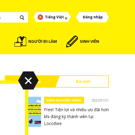
Tiếng Việt
Đăng nhập
NGƯỜI ĐI LÀM
SINH VIÊN
Đọc nhiều
Bài mới
KINH NGHIỆM SỐNG
2022/01/21
Free! Tiện lợi và nhiều ưu đãi hơn
khi đăng ký thành viên tại
LocoBee