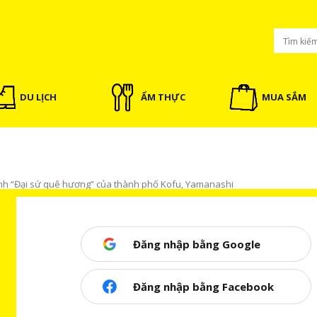
DU LỊCH
ẨM THỰC
MUA SẮM
hành “Đại sứ quê hương” của thành phố Kofu, Yamanashi
Đăng nhập bằng Google
 sứ quê hương” của thành phố Kofu,
Đăng nhập bằng Facebook