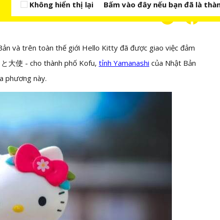
Không hiển thị lại
Bấm vào đây nếu bạn đã là thàn
ản và trên toàn thế giới Hello Kitty đã được giao việc đảm
さと大使 - cho thành phố Kofu,
tỉnh Yamanashi
của Nhật Bản
ịa phương này.