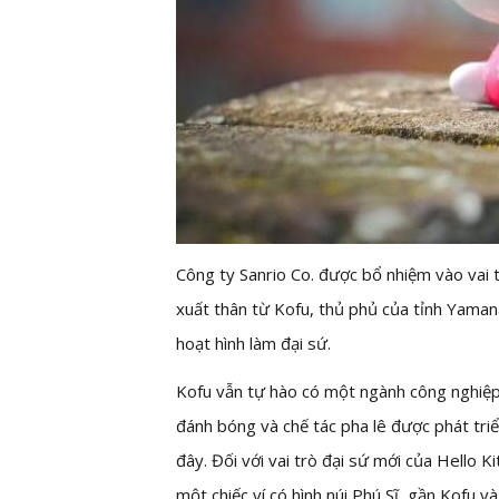
Công ty Sanrio Co. được bổ nhiệm vào vai t
xuất thân từ Kofu, thủ phủ của tỉnh Yaman
hoạt hình làm đại sứ.
Kofu vẫn tự hào có một ngành công nghiệp
đánh bóng và chế tác pha lê được phát triể
đây. Đối với vai trò đại sứ mới của Hello
một chiếc ví có hình núi Phú Sĩ, gần Kofu 