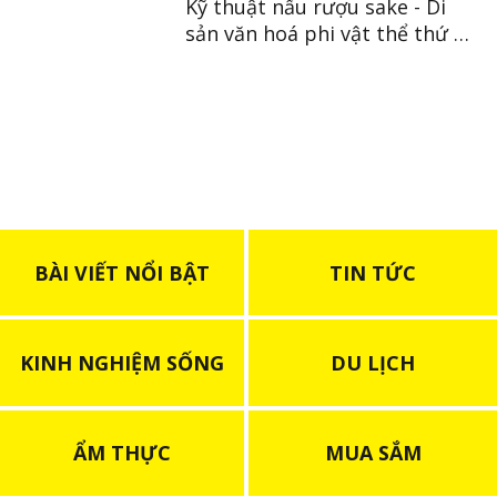
Kỹ thuật nấu rượu sake - Di
sản văn hoá phi vật thể thứ 23
của Nhật
BÀI VIẾT NỔI BẬT
TIN TỨC
KINH NGHIỆM SỐNG
DU LỊCH
ẨM THỰC
MUA SẮM