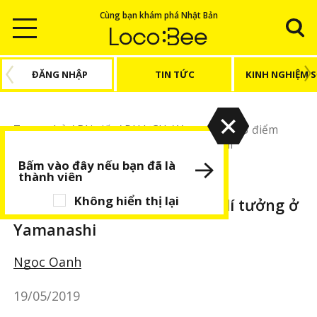
Cùng bạn khám phá Nhật Bản
ĐĂNG NHẬP
TIN TỨC
KINH NGHIỆM 
Trang chủ
/
Bài viết
/
DU LỊCH
/
Yamanashi
/
3 điểm
ngắm núi Phú Sĩ đẹp lí tưởng ở Yamanashi
Bấm vào đây nếu bạn đã là
thành viên
DU LỊCH
Yamanashi
Không hiển thị lại
3 điểm ngắm núi Phú Sĩ đẹp lí tưởng ở
Yamanashi
Ngọc Oanh
19/05/2019