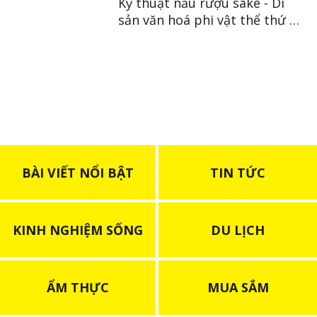
Kỹ thuật nấu rượu sake - Di
sản văn hoá phi vật thể thứ 23
của Nhật
BÀI VIẾT NỔI BẬT
TIN TỨC
KINH NGHIỆM SỐNG
DU LỊCH
ẨM THỰC
MUA SẮM