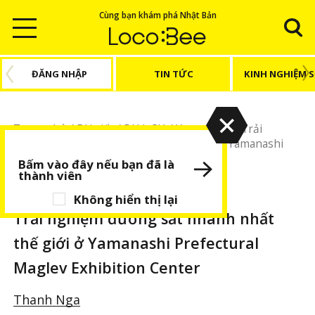
Cùng bạn khám phá Nhật Bản
ĐĂNG NHẬP
TIN TỨC
KINH NGHIỆM 
Trang chủ
/
Bài viết
/
DU LỊCH
/
Yamanashi
/
Trải
nghiệm đường sắt nhanh nhất thế giới ở Yamanashi
Prefectural Maglev Exhibition Center
Bấm vào đây nếu bạn đã là
thành viên
DU LỊCH
Yamanashi
BÀI VIẾT NỔI BẬT
Không hiển thị lại
Trải nghiệm đường sắt nhanh nhất
thế giới ở Yamanashi Prefectural
Maglev Exhibition Center
Thanh Nga