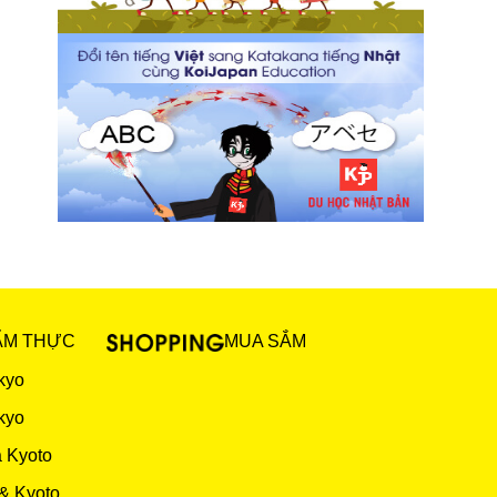
ẨM THỰC
MUA SẮM
kyo
kyo
 Kyoto
& Kyoto