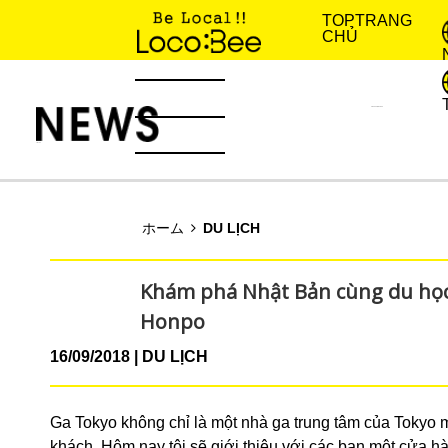
TOP
TRANG
CHỦ
KINH NGHIỆM SỐNG
TIN TỨC
ホーム
DU LỊCH
Khám phá Nhật Bản cùng du học 
Honpo
16/09/2018
DU LỊCH
Ga Tokyo không chỉ là một nhà ga trung tâm của Tokyo 
khách. Hôm nay tôi sẽ giới thiệu với các bạn một cửa 