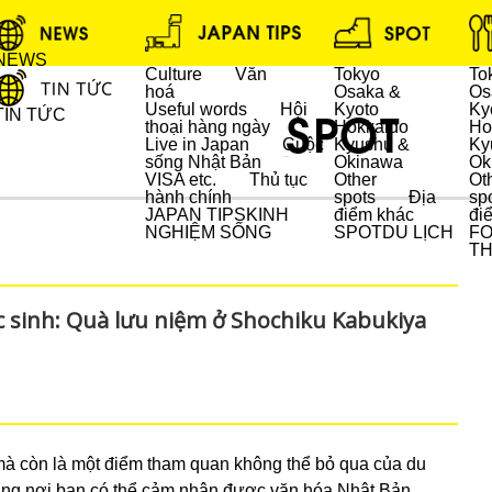
NEWS
Culture
Văn
Tokyo
To
hoá
Osaka &
Os
Useful words
Hội
Kyoto
Ky
TIN TỨC
thoại hàng ngày
Hokkaido
Ho
Live in Japan
Cuộc
Kyushu &
Ky
sống Nhật Bản
Okinawa
Ok
DU LỊCH
VISA etc.
Thủ tục
Other
Ot
hành chính
spots
Địa
sp
JAPAN TIPS
KINH
điểm khác
đi
NGHIỆM SỐNG
SPOT
DU LỊCH
F
T
sinh: Quà lưu niệm ở Shochiku Kabukiya
mà còn là một điểm tham quan không thể bỏ qua của du
hàng nơi bạn có thể cảm nhận được văn hóa Nhật Bản.