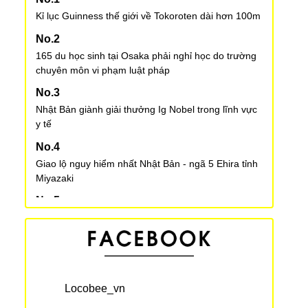
Kỉ lục Guinness thế giới về Tokoroten dài hơn 100m
165 du học sinh tại Osaka phải nghỉ học do trường
chuyên môn vi phạm luật pháp
Nhật Bản giành giải thưởng Ig Nobel trong lĩnh vực
y tế
Giao lộ nguy hiểm nhất Nhật Bản - ngã 5 Ehira tỉnh
Miyazaki
Các quy tắc viết chữ Kanji trong tiếng Nhật
Khám phá Nhật Bản cùng du học sinh: Quà lưu
niệm ở Shochiku Kabukiya Honpo
Locobee_vn