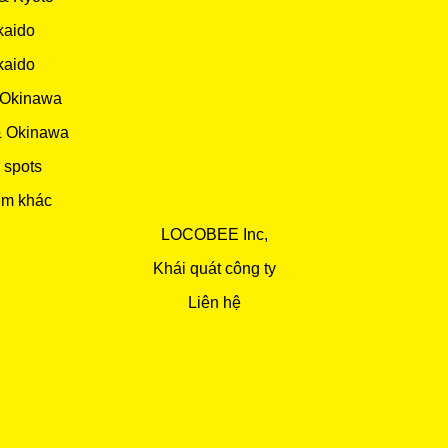
kaido
kaido
 Okinawa
& Okinawa
 spots
ểm khác
LOCOBEE Inc,
Khái quát công ty
Liên hệ