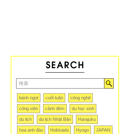
bánh ngọt
cuối tuần
công nghệ
công viên
cảnh đêm
du học sinh
du lịch
du lịch Nhật Bản
Harajuku
hoa anh đào
Hokkaido
Hyogo
JAPAN