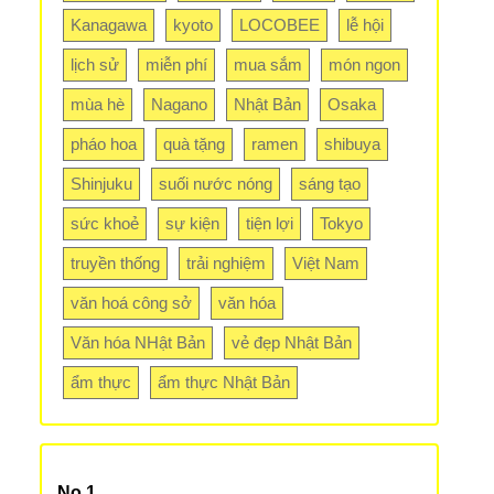
Kanagawa
kyoto
LOCOBEE
lễ hội
lịch sử
miễn phí
mua sắm
món ngon
mùa hè
Nagano
Nhật Bản
Osaka
pháo hoa
quà tặng
ramen
shibuya
Shinjuku
suối nước nóng
sáng tạo
sức khoẻ
sự kiện
tiện lợi
Tokyo
truyền thống
trải nghiệm
Việt Nam
văn hoá công sở
văn hóa
Văn hóa NHật Bản
vẻ đẹp Nhật Bản
ẩm thực
ẩm thực Nhật Bản