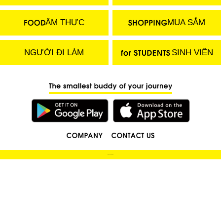
ẨM THỰC
MUA SẮM
NGƯỜI ĐI LÀM
SINH VIÊN
(C) 2018 LOCOBEE