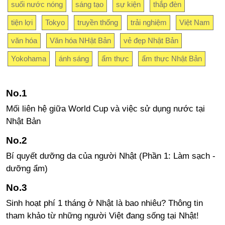
suối nước nóng
sáng tạo
sự kiện
thắp đèn
tiện lợi
Tokyo
truyền thống
trải nghiệm
Việt Nam
văn hóa
Văn hóa NHật Bản
vẻ đẹp Nhật Bản
Yokohama
ánh sáng
ẩm thực
ẩm thực Nhật Bản
Mối liên hệ giữa World Cup và việc sử dụng nước tại
Nhật Bản
Bí quyết dưỡng da của người Nhật (Phần 1: Làm sạch -
dưỡng ẩm)
Sinh hoạt phí 1 tháng ở Nhật là bao nhiêu? Thông tin
tham khảo từ những người Việt đang sống tại Nhật!