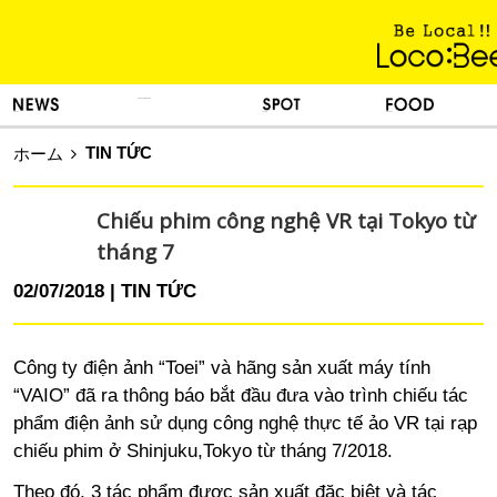
KINH NGHIỆM SỐNG
TIN TỨC
DU LỊCH
ẨM THỰC
TIN TỨC
ホーム
Chiếu phim công nghệ VR tại Tokyo từ
tháng 7
02/07/2018
TIN TỨC
Công ty điện ảnh “Toei” và hãng sản xuất máy tính
“VAIO” đã ra thông báo bắt đầu đưa vào trình chiếu tác
phẩm điện ảnh sử dụng công nghệ thực tế ảo VR tại rạp
chiếu phim ở Shinjuku,Tokyo từ tháng 7/2018.
Theo đó, 3 tác phẩm được sản xuất đặc biệt và tác