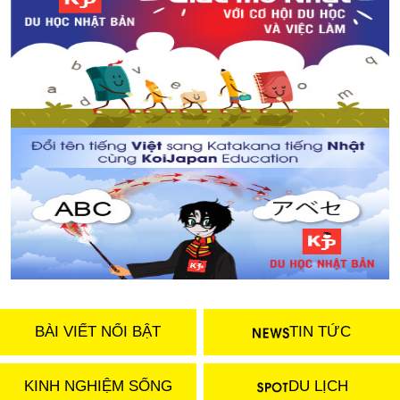
Nhà tiên tri “Bạch tuộc” đã dự đoán đúng về chiến thắng
của Nhật Bản trong trận đấu đầu tiên tại WorldCup 2018
Những điều nên biết khi thi JLPT tại Nhật
BÀI VIẾT NỔI BẬT
TIN TỨC
KINH NGHIỆM SỐNG
DU LỊCH