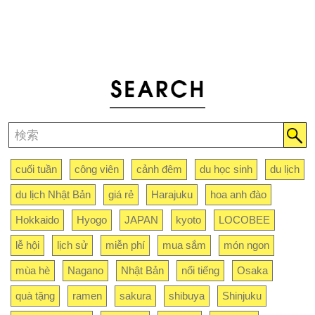
cuối tuần
công viên
cảnh đêm
du học sinh
du lịch
du lịch Nhật Bản
giá rẻ
Harajuku
hoa anh đào
Hokkaido
Hyogo
JAPAN
kyoto
LOCOBEE
lễ hội
lịch sử
miễn phí
mua sắm
món ngon
mùa hè
Nagano
Nhật Bản
nổi tiếng
Osaka
quà tặng
ramen
sakura
shibuya
Shinjuku