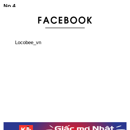
Cảnh báo chú ý đến các tàu ở khu vực vịnh Tokyo do có
cá voi xuất hiện
Keisuke Honda - Người biến giấc mơ trở thành hiện
Locobee_vn
thực
Bí quyết dưỡng da của người Nhật (Phần 2 - Chống
nắng - Điều trị / chăm sóc)
3 địa điểm ngắm hoa lily vào những ngày nắng hè ở
Nhật Bản
So sánh dưa hấu Nhật Bản - Việt Nam