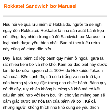
Rokkatei Sand
wich bơ Marusei
Nếu nói về quà lưu niệm ở Hokkaido, người ta sẽ nghĩ
ngay đến Rokkaitei. Rokkatei là nhà sản xuất bánh kẹo
nổi tiếng, tuy nhiên trong số đó Sandwich bơ Marusei là
loại bánh được yêu thích nhất. Bao bì theo kiểu retro
này cũng vô cùng đặc biệt.
Đây là loại bánh có lớp bánh quy mềm ở ngoài, giữa là
rất nhiều kem bơ và nho khô. Kem bơ đặc biệt này được
làm từ bơ sữa nguyên chất 100% do Hokkaido Tokachi
sản xuất. Bên cạnh đó, sô cô la trắng và nho khô tạo
nên hương vị và sự đặc trưng cho chiếc bánh. Bánh quy
có độ dày, tuy nhiên không bị cứng và khô mà có kết
cấu ẩm phù hợp với kem bơ. Khi cho vào miệng bạn sẽ
cảm giác được sự hòa tan của bánh và bơ . Kể cả
những người không thích nho khô cũng sẽ yêu thích