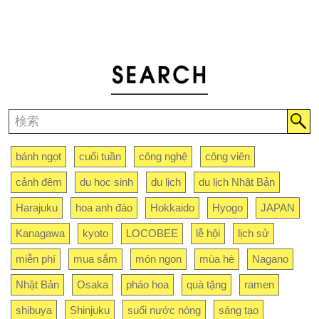
bánh ngọt
cuối tuần
công nghệ
công viên
cảnh đêm
du học sinh
du lịch
du lịch Nhật Bản
Harajuku
hoa anh đào
Hokkaido
Hyogo
JAPAN
Kanagawa
kyoto
LOCOBEE
lễ hội
lịch sử
miễn phí
mua sắm
món ngon
mùa hè
Nagano
Nhật Bản
Osaka
pháo hoa
quà tặng
ramen
shibuya
Shinjuku
suối nước nóng
sáng tạo