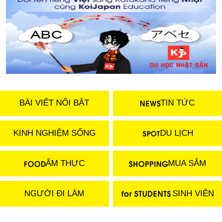
BÀI VIẾT NỔI BẬT
TIN TỨC
KINH NGHIỆM SỐNG
DU LỊCH
ẨM THỰC
MUA SẮM
NGƯỜI ĐI LÀM
SINH VIÊN