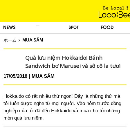
KINH NGHIỆM SỐNG
TIN TỨC
DU LỊCH
ẨM THỰC
MUA SẮM
ホーム
Quà lưu niệm Hokkaido! Bánh
Sandwich bơ Marusei và sô cô la tươi
17/05/2018
MUA SẮM
Hokkaido có rất nhiều thứ ngon! Đấy là những thứ mà
tôi luôn được nghe từ mọi người. Vào hôm trước đồng
nghiệp của tôi đã đến Hokkaido và mua cho tôi những
món quà lưu niệm.