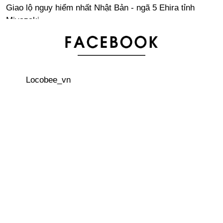
Giao lộ nguy hiểm nhất Nhật Bản - ngã 5 Ehira tỉnh
Miyazaki
Các quy tắc viết chữ Kanji trong tiếng Nhật
Locobee_vn
Khám phá Nhật Bản cùng du học sinh: Quà lưu niệm ở
Shochiku Kabukiya Honpo
Giá bán và cách đặt hàng các sản phẩm iPhone mới
nhất tại Nhật Bản
Abeno Harukas – Tòa nhà cao nhất Nhật Bản hiện nay
Những điều ngộ nhận về đất nước Nhật Bản