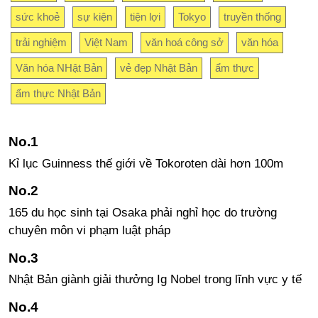
sức khoẻ
sự kiện
tiện lợi
Tokyo
truyền thống
trải nghiệm
Việt Nam
văn hoá công sở
văn hóa
Văn hóa NHật Bản
vẻ đẹp Nhật Bản
ẩm thực
ẩm thực Nhật Bản
Kỉ lục Guinness thế giới về Tokoroten dài hơn 100m
165 du học sinh tại Osaka phải nghỉ học do trường
chuyên môn vi phạm luật pháp
Nhật Bản giành giải thưởng Ig Nobel trong lĩnh vực y tế