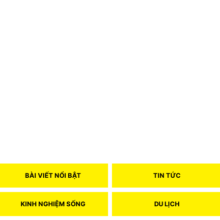
BÀI VIẾT NỔI BẬT
TIN TỨC
KINH NGHIỆM SỐNG
DU LỊCH