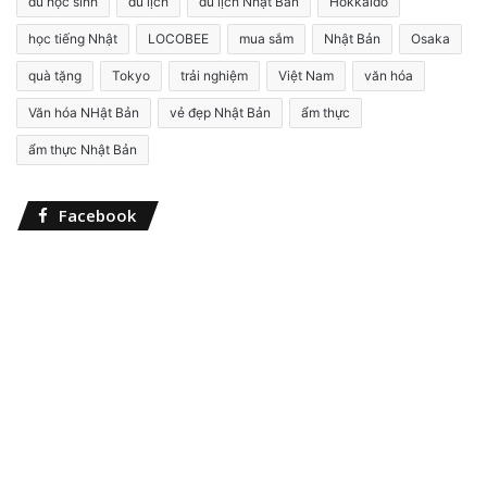
du học sinh
du lịch
du lịch Nhật Bản
Hokkaido
k
i
học tiếng Nhật
LOCOBEE
mua sắm
Nhật Bản
Osaka
ế
quà tặng
Tokyo
trải nghiệm
Việt Nam
văn hóa
m
c
Văn hóa NHật Bản
vẻ đẹp Nhật Bản
ẩm thực
h
o
ẩm thực Nhật Bản
:
Facebook