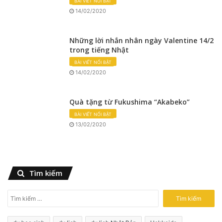
BÀI VIẾT NỔI BẬT
14/02/2020
Những lời nhắn nhân ngày Valentine 14/2
trong tiếng Nhật
BÀI VIẾT NỔI BẬT
14/02/2020
Quà tặng từ Fukushima “Akabeko”
BÀI VIẾT NỔI BẬT
13/02/2020
Tìm kiếm
T
ì
m