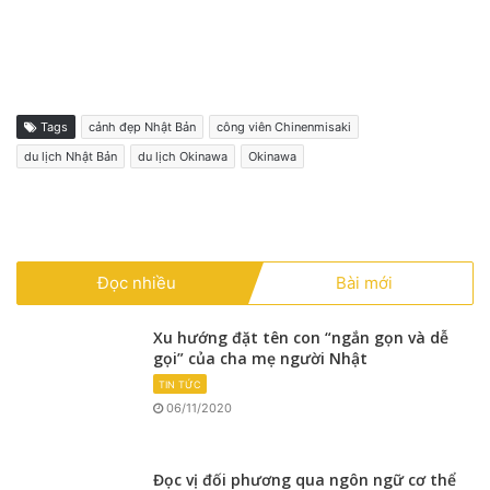
Tags
cảnh đẹp Nhật Bản
công viên Chinenmisaki
du lịch Nhật Bản
du lịch Okinawa
Okinawa
Đọc nhiều
Bài mới
Xu hướng đặt tên con “ngắn gọn và dễ
gọi” của cha mẹ người Nhật
TIN TỨC
06/11/2020
Đọc vị đối phương qua ngôn ngữ cơ thể