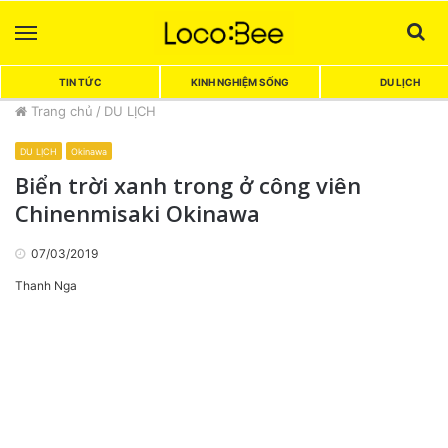
Menu
Sea
TIN TỨC
KINH NGHIỆM SỐNG
DU LỊCH
Trang chủ
/
DU LỊCH
DU LỊCH
Okinawa
Biển trời xanh trong ở công viên
Chinenmisaki Okinawa
07/03/2019
Thanh Nga