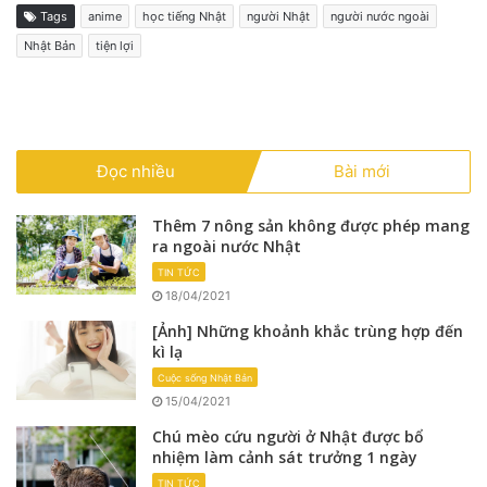
Tags
anime
học tiếng Nhật
người Nhật
người nước ngoài
Nhật Bản
tiện lợi
Đọc nhiều
Bài mới
Thêm 7 nông sản không được phép mang
ra ngoài nước Nhật
TIN TỨC
18/04/2021
[Ảnh] Những khoảnh khắc trùng hợp đến
kì lạ
Cuộc sống Nhật Bản
15/04/2021
Chú mèo cứu người ở Nhật được bổ
nhiệm làm cảnh sát trưởng 1 ngày
TIN TỨC