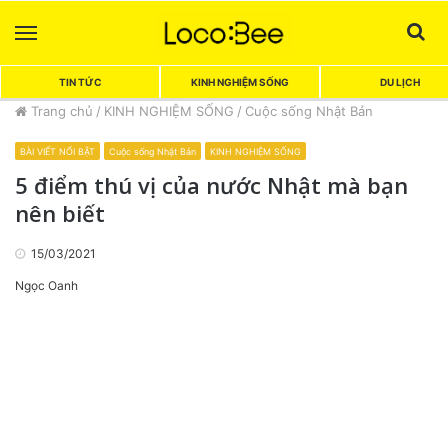
Menu
Sea
TIN TỨC
KINH NGHIỆM SỐNG
DU LỊCH
Trang chủ
/
KINH NGHIỆM SỐNG
/
Cuộc sống Nhật Bản
BÀI VIẾT NỔI BẬT
Cuộc sống Nhật Bản
KINH NGHIỆM SỐNG
5 điểm thú vị của nước Nhật mà bạn
nên biết
15/03/2021
Ngọc Oanh