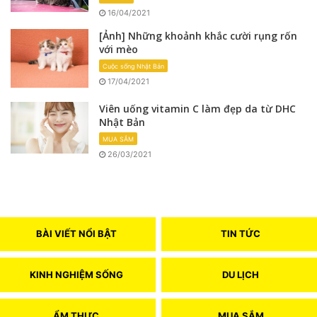
16/04/2021
[Ảnh] Những khoảnh khắc cười rụng rốn
với mèo
Cuộc sống Nhật Bản
17/04/2021
Viên uống vitamin C làm đẹp da từ DHC
Nhật Bản
MUA SẮM
26/03/2021
BÀI VIẾT NỔI BẬT
TIN TỨC
KINH NGHIỆM SỐNG
DU LỊCH
ẨM THỰC
MUA SẮM