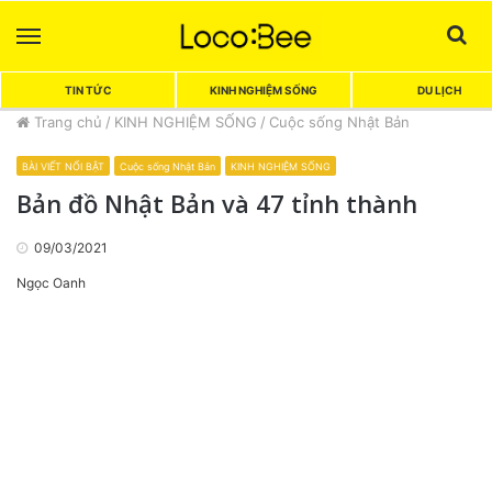
Menu
Sea
TIN TỨC
KINH NGHIỆM SỐNG
DU LỊCH
Trang chủ
/
KINH NGHIỆM SỐNG
/
Cuộc sống Nhật Bản
BÀI VIẾT NỔI BẬT
Cuộc sống Nhật Bản
KINH NGHIỆM SỐNG
Bản đồ Nhật Bản và 47 tỉnh thành
09/03/2021
Ngọc Oanh