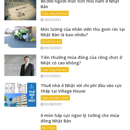
80.000 người mất tích mỗi năm ở Nhật
Bản
Cuộc sống Nhật Bản
13/12/2021
Mức lương của nhân viên thu gom rác tại
Nhật Bản là bao nhiêu?
NGƯỜI ĐI LÀM
05/12/2021
Tiền thưởng mùa đông của công chức ở
Nhật có cao không?
Cuộc sống Nhật Bản
27/11/2021
Thuê nhà ở Nhật với chi phí đầu vào cực
thấp tại Village House
KINH NGHIỆM SỐNG
02/08/2021
6 món hấp cực ngon lý tưởng cho mùa
đông Nhật Bản
ẨM THỰC