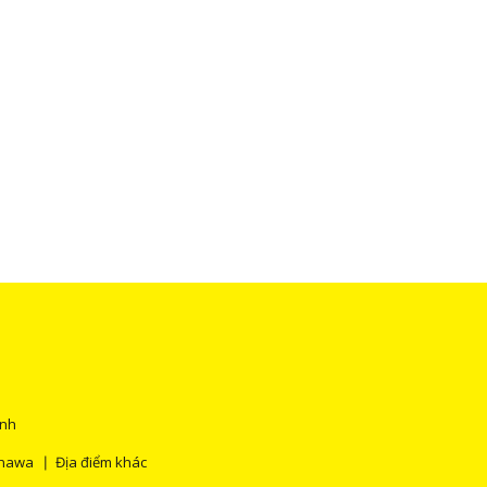
ính
inawa
Địa điểm khác