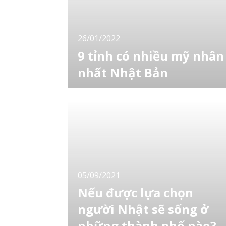
26/01/2022
9 tỉnh có nhiều mỹ nhân
nhất Nhật Bản
Nước Nhật có 4 mùa với ưu đãi bởi thiên
nhiên, suối nước nóng... vì thế mà nơi đây sả
sinh ra nhiều người đẹp. Vậy theo bạn đâu là
tỉnh được cho là nơi có nhiều mỹ nhân nhất?
Vợ chồng Nhật khi cãi nhau ai là người
thường nói lời xin lỗi trước? 9 tỉnh có nhiều
mỹ nhân nhất Nhật Bản Theo một
05/09/2021
Nếu được lựa chọn
người Nhật sẽ sống ở
những thành phố nào?