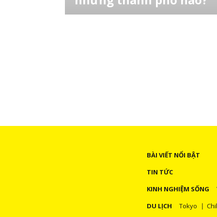
Ngay sau đây, LocoBee sẽ giới thiệu tới bạn
kết quả của một cuộc khảo sát về lựa chọn
khu vực sống của người Nhật. Khảo sát được
thực hiện năm 2021 với đối tượng tham gia
trả lời khảo sát là 521.456 người trên toàn
nước Nhật. Kết quả chắc chắn sẽ mang tới
cho bạn những tham khảo giá trị nếu như b
BÀI VIẾT NỔI BẬT
TIN TỨC
KINH NGHIỆM SỐNG
DU LỊCH
Tokyo
Chi