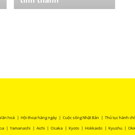
Các thông tin tại Nhật Bản hàng ngày thường
sử dụng các khu vực. Do đó, để hiểu các
thông tin này cần hiểu vùng và khu vực đó
bao gồm tỉnh thành nào. Ngày hôm nay,
LocoBee sẽ giới thiệu tới bạn bản đồ Nhật
Bản, các vùng và 47 tỉnh thành ở các vùng
tương ứng đó nhé! [toc] 10 biểu tượng đại di
Văn hoá
Hội thoại hàng ngày
Cuộc sống Nhật Bản
Thủ tục hành ch
ba
Yamanashi
Aichi
Osaka
Kyoto
Hokkaido
Kyushu
Ok