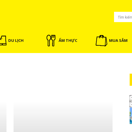
DU LỊCH
ẨM THỰC
MUA SẮM