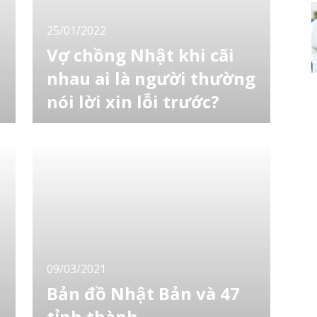
25/01/2022
Vợ chồng Nhật khi cãi
nhau ai là người thường
nói lời xin lỗi trước?
Công ty Bảo hiểm nhân thọ Gibraltar đã thực
n
hiện một cuộc khảo sát gia đình của 2.000
nam và nữ đã kết hôn trong độ tuổi từ 20
đến 69. Cùng xem một số kết quả thú vị để
bạn hiểu hơn về người Nhật nhé! Kết quả
khảo sát Kết quả là người ta thấy rằng số lần
trung bình mà vợ hoặc chồng nói lời cảm
09/03/2021
Bản đồ Nhật Bản và 47
tỉnh thành