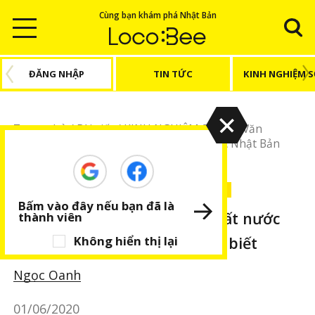
Cùng bạn khám phá Nhật Bản
ĐĂNG NHẬP
TIN TỨC
KINH NGHIỆM 
Trang chủ
/
Bài viết
/
KINH NGHIỆM SỐNG
/
Văn
hoá
/
10 biểu tượng đại diện của đất nước Nhật Bản
nhất định bạn nên biết
KINH NGHIỆM SỐNG
Văn hoá
BÀI VIẾT NỔI BẬT
Bấm vào đây nếu bạn đã là
10 biểu tượng đại diện của đất nước
thành viên
Nhật Bản nhất định bạn nên biết
Không hiển thị lại
Ngọc Oanh
01/06/2020