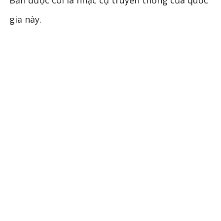
Bản được coi là nhạc cụ truyền thống của quốc
gia này.