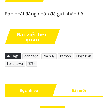
Bạn phải
đăng nhập
để gửi phản hồi.
Bài viết liên
quan
Tags
dòng tộc
gia huy
kamon
Nhật Bản
Tokugawa
家紋
Đọc nhiều
Bài mới