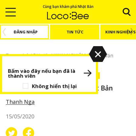
Cùng bạn khám phá Nhật Bản
ĐĂNG NHẬP
TIN TỨC
KINH NGHIỆM 
Trang chủ
/
Bài viết
/
KINH NGHIỆM SỐNG
/
Văn
hoá
/
Tìm hiểu về gia huy của Nhật Bản
Bấm vào đây nếu bạn đã là
thành viên
KINH NGHIỆM SỐNG
Văn hoá
BÀI VIẾT NỔI BẬT
Không hiển thị lại
Tìm hiểu về gia huy của Nhật Bản
Thanh Nga
15/05/2020