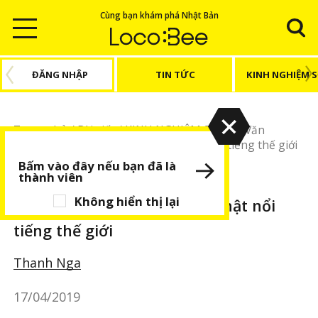
Cùng bạn khám phá Nhật Bản
ĐĂNG NHẬP
TIN TỨC
KINH NGHIỆM 
Trang chủ
/
Bài viết
/
KINH NGHIỆM SỐNG
/
Văn
hoá
/
Những tướng quân người Nhật nổi tiếng thế giới
Bấm vào đây nếu bạn đã là
thành viên
KINH NGHIỆM SỐNG
Văn hoá
Không hiển thị lại
Những tướng quân người Nhật nổi
tiếng thế giới
Thanh Nga
17/04/2019