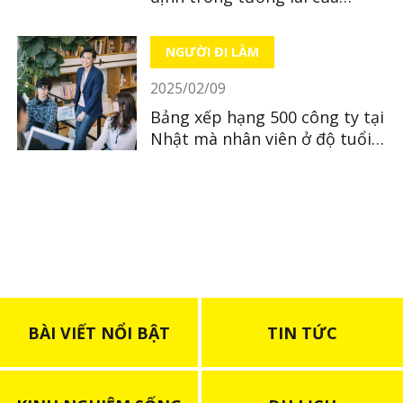
người Việt tại Nhật Bản
NGƯỜI ĐI LÀM
2025/02/09
Bảng xếp hạng 500 công ty tại
Nhật mà nhân viên ở độ tuổi
30 có thu nhập cao nhất
BÀI VIẾT NỔI BẬT
TIN TỨC