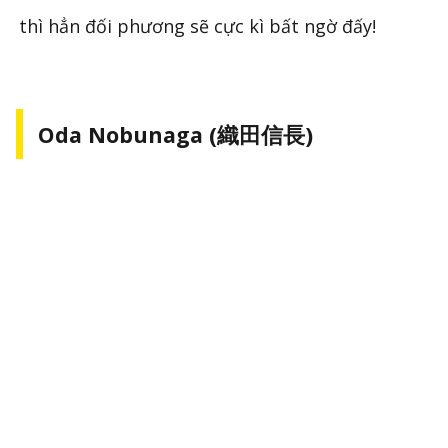
thì hẳn đối phương sẽ cực kì bất ngờ đấy!
Oda Nobunaga (織田信長)