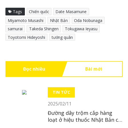
Tags
Chiến quốc
Date Masamune
Miyamoto Musashi
Nhật Bản
Oda Nobunaga
samurai
Takeda Shingen
Tokugawa Ieyasu
Toyotomi Hideyoshi
tướng quân
Đọc nhiều
Bài mới
TIN TỨC
2025/02/11
Đường dây trộm cắp hàng
loạt ở hiệu thuốc Nhật Bản có
trụ sở tại Hà Nội