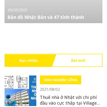
09/03/2021
Bản đồ Nhật Bản và 47 tỉnh thành
Đọc nhiều
Bài mới
KINH NGHIỆM SỐNG
2021/08/02
Thuê nhà ở Nhật với chi phí
đầu vào cực thấp tại Village