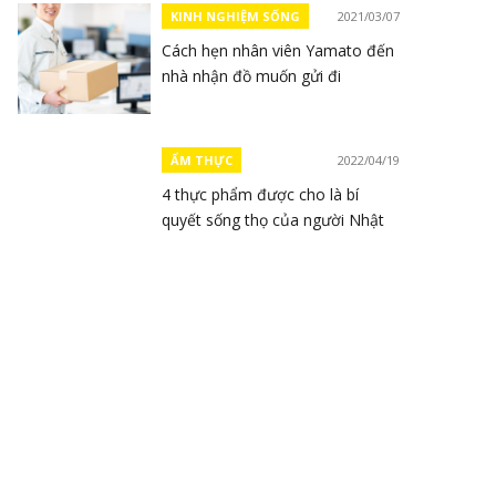
KINH NGHIỆM SỐNG
2021/03/07
Cách hẹn nhân viên Yamato đến
nhà nhận đồ muốn gửi đi
ẨM THỰC
2022/04/19
4 thực phẩm được cho là bí
quyết sống thọ của người Nhật