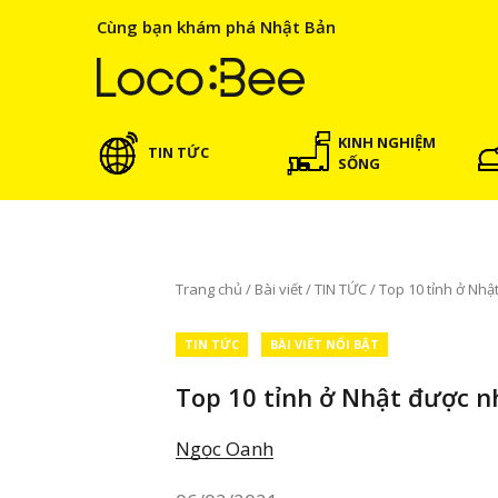
Cùng bạn khám phá Nhật Bản
KINH NGHIỆM
TIN TỨC
SỐNG
Trang chủ
/
Bài viết
/
TIN TỨC
/
Top 10 tỉnh ở Nhậ
TIN TỨC
BÀI VIẾT NỔI BẬT
Top 10 tỉnh ở Nhật được n
Ngọc Oanh