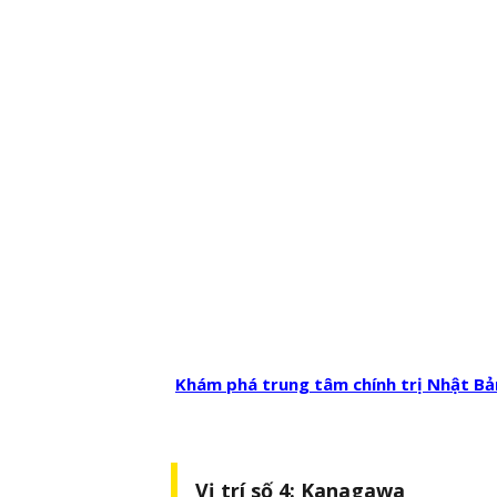
Khám phá trung tâm chính trị Nhật Bản
Vị trí số 4: Kanagawa