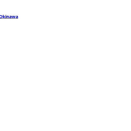
 Okinawa