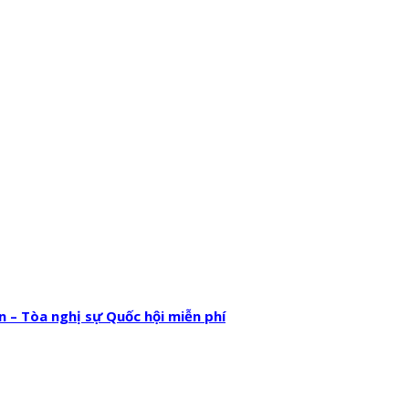
 – Tòa nghị sự Quốc hội miễn phí