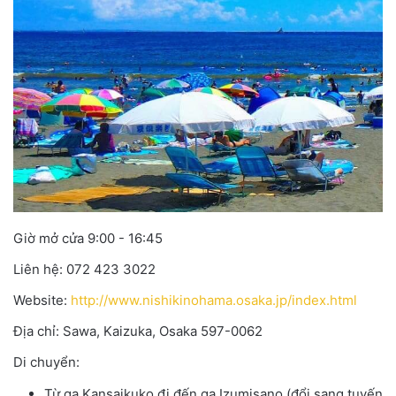
Giờ mở cửa 9:00 - 16:45
Liên hệ: 072 423 3022
Website:
http://www.nishikinohama.osaka.jp/index.html
Địa chỉ: Sawa
,
Kaizuka
,
Osaka 597-0062
Di chuyển:
Từ ga Kansaikuko đi đến ga Izumisano
(
đổi sang tuyến