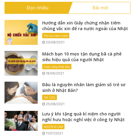
Đọc nhiều
Bài mới
Hướng dẫn xin Giấy chứng nhận tiêm
chủng vắc xin để ra nước ngoài của Nhật
Thủ tục hành chính
20/08/2021
Mách bạn 10 mẹo tận dụng bã cà phê
siêu hiệu quả của người Nhật
Cuộc sống Nhật Bản
18/06/2021
Đâu là nguyên nhân làm giảm số trẻ sơ
sinh ở Nhật Bản?
TIN TỨC
25/08/2021
Lưu ý khi tặng quà kỉ niệm cho người
nghỉ hưu hoặc nghỉ việc ở công ty Nhật
NGƯỜI ĐI LÀM
11/07/2021