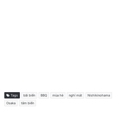
Tags
bãi biển
BBQ
mùa hè
nghỉ mát
Nishikinohama
Osaka
tắm biển