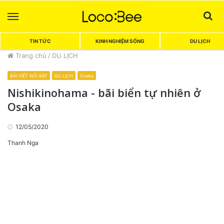
Menu
Sea
TIN TỨC
KINH NGHIỆM SỐNG
DU LỊCH
Trang chủ
/
DU LỊCH
BÀI VIẾT NỔI BẬT
DU LỊCH
Osaka
Nishikinohama - bãi biển tự nhiên ở
Osaka
12/05/2020
Thanh Nga