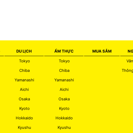
G
DU LỊCH
ẨM THỰC
MUA SẮM
NG
Tokyo
Tokyo
Văn
Chiba
Chiba
Thông
Yamanashi
Yamanashi
Aichi
Aichi
Osaka
Osaka
Kyoto
Kyoto
Hokkaido
Hokkaido
Kyushu
Kyushu