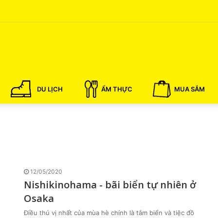
DU LỊCH
ẨM THỰC
MUA SẮM
12/05/2020
Nishikinohama - bãi biển tự nhiên ở
Osaka
Điều thú vị nhất của mùa hè chính là tắm biển và tiệc đồ