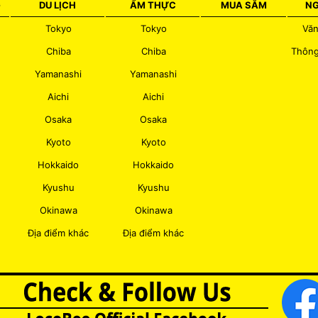
G
DU LỊCH
ẨM THỰC
MUA SẮM
NG
Tokyo
Tokyo
Văn
Chiba
Chiba
Thông
Yamanashi
Yamanashi
Aichi
Aichi
Osaka
Osaka
Kyoto
Kyoto
Hokkaido
Hokkaido
Kyushu
Kyushu
Okinawa
Okinawa
Địa điểm khác
Địa điểm khác