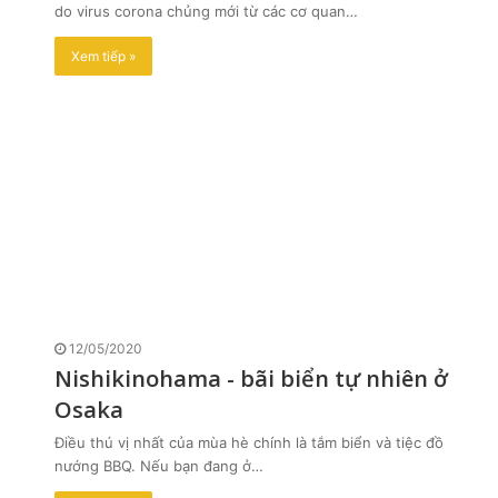
do virus corona chủng mới từ các cơ quan…
Xem tiếp »
12/05/2020
Nishikinohama - bãi biển tự nhiên ở
Osaka
Điều thú vị nhất của mùa hè chính là tắm biển và tiệc đồ
nướng BBQ. Nếu bạn đang ở…