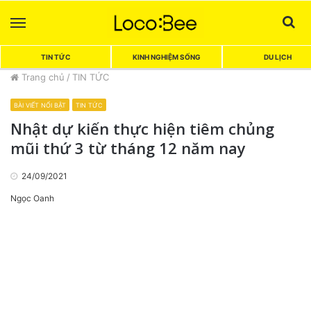
Menu
Sea
TIN TỨC
KINH NGHIỆM SỐNG
DU LỊCH
Trang chủ
/
TIN TỨC
BÀI VIẾT NỔI BẬT
TIN TỨC
Nhật dự kiến thực hiện tiêm chủng
mũi thứ 3 từ tháng 12 năm nay
24/09/2021
Ngọc Oanh