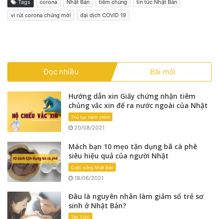
Tags
corona
Nhật Bản
tiêm chủng
tin tức Nhật Bản
vi rút corona chủng mới
đại dịch COVID 19
Đọc nhiều
Bài mới
Hướng dẫn xin Giấy chứng nhận tiêm
chủng vắc xin để ra nước ngoài của Nhật
Thủ tục hành chính
20/08/2021
Mách bạn 10 mẹo tận dụng bã cà phê
siêu hiệu quả của người Nhật
Cuộc sống Nhật Bản
18/06/2021
Đâu là nguyên nhân làm giảm số trẻ sơ
sinh ở Nhật Bản?
TIN TỨC