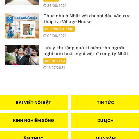
25/08/2021
Thuê nhà ở Nhật với chi phí đầu vào cực
thấp tại Village House
KINH NGHIỆM SỐNG
02/08/2021
Lưu ý khi tặng quà kỉ niệm cho người
nghỉ hưu hoặc nghỉ việc ở công ty Nhật
NGƯỜI ĐI LÀM
11/07/2021
BÀI VIẾT NỔI BẬT
TIN TỨC
KINH NGHIỆM SỐNG
DU LỊCH
ẨM THỰC
MUA SẮM