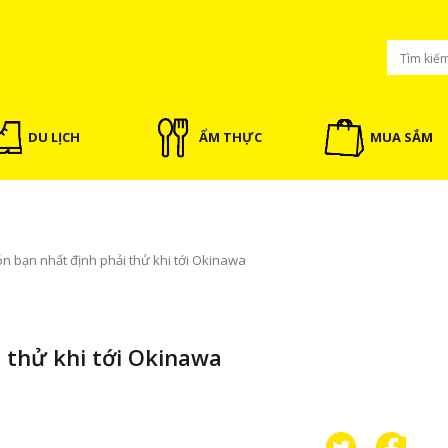
DU LỊCH
ẨM THỰC
MUA SẮM
n bạn nhất định phải thử khi tới Okinawa
 thử khi tới Okinawa