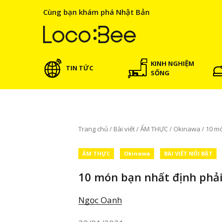
Cùng bạn khám phá Nhật Bản
KINH NGHIỆM
TIN TỨC
SỐNG
Trang chủ
/
Bài viết
/
ẨM THỰC
/
Okinawa
/
10 mó
ẨM THỰC
Okinawa
BÀI VIẾT NỔI BẬT
10 món bạn nhất định phải
Ngọc Oanh