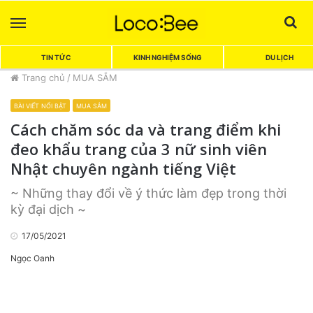
Menu
Sea
TIN TỨC
KINH NGHIỆM SỐNG
DU LỊCH
Trang chủ
/
MUA SẮM
BÀI VIẾT NỔI BẬT
MUA SẮM
Cách chăm sóc da và trang điểm khi
đeo khẩu trang của 3 nữ sinh viên
Nhật chuyên ngành tiếng Việt
~ Những thay đổi về ý thức làm đẹp trong thời
kỳ đại dịch ~
17/05/2021
Ngọc Oanh