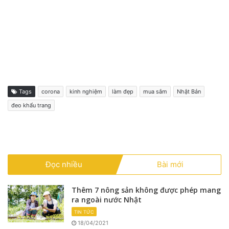
Tags
corona
kinh nghiệm
làm đẹp
mua sắm
Nhật Bản
đeo khẩu trang
Đọc nhiều
Bài mới
Thêm 7 nông sản không được phép mang
ra ngoài nước Nhật
TIN TỨC
18/04/2021