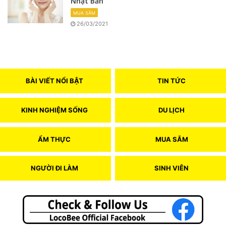
Nhật Bản
MUA SẮM
26/03/2021
BÀI VIẾT NỔI BẬT
TIN TỨC
KINH NGHIỆM SỐNG
DU LỊCH
ẨM THỰC
MUA SẮM
NGƯỜI ĐI LÀM
SINH VIÊN