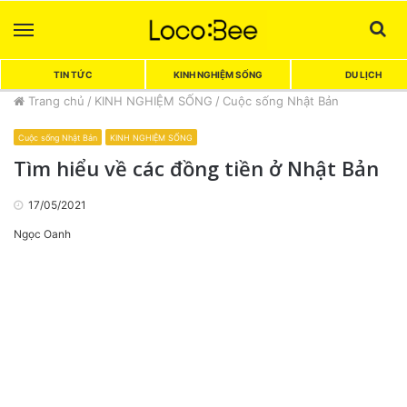
Menu
Sea
TIN TỨC
KINH NGHIỆM SỐNG
DU LỊCH
Trang chủ
/
KINH NGHIỆM SỐNG
/
Cuộc sống Nhật Bản
Cuộc sống Nhật Bản
KINH NGHIỆM SỐNG
Tìm hiểu về các đồng tiền ở Nhật Bản
17/05/2021
Ngọc Oanh