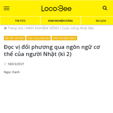
Menu
Sea
TIN TỨC
KINH NGHIỆM SỐNG
DU LỊCH
Trang chủ
/
KINH NGHIỆM SỐNG
/
Cuộc sống Nhật Bản
BÀI VIẾT NỔI BẬT
Cuộc sống Nhật Bản
KINH NGHIỆM SỐNG
Đọc vị đối phương qua ngôn ngữ cơ
thể của người Nhật (kì 2)
18/03/2021
Ngọc Oanh