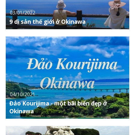
03/01/2022
9 di sản thế giới ở Okinawa
04/10/2021
Đảo Kourijima - một bãi biển đẹp ở
Okinawa