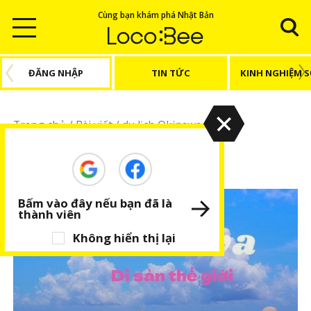
Cùng bạn khám phá Nhật Bản
ĐĂNG NHẬP
TIN TỨC
KINH NGHIỆM 
Trang chủ
/
Bài viết
/
du lịch Okinawa
du lịch Okinawa
Bấm vào đây nếu bạn đã là
thành viên
Không hiển thị lại