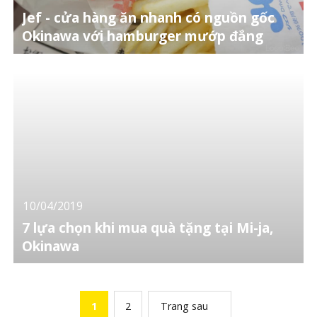
Jef - cửa hàng ăn nhanh có nguồn gốc
Okinawa với hamburger mướp đắng
10/04/2019
7 lựa chọn khi mua quà tặng tại Mi-ja,
Okinawa
1
2
Trang sau