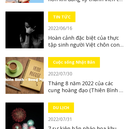
LocoBee
TIN TỨC
2022/06/16
Hoàn cảnh đặc biệt của thực
tập sinh người Việt chôn con
mới sinh ở tỉnh Hiroshima
Cuộc sống Nhật Bản
2022/07/30
Tháng 8 năm 2022 của các
cung hoàng đạo (Thiên Bình ~
Song Ngư)
DU LỊCH
2022/07/31
7 sự kiện bắn pháo hoa khu