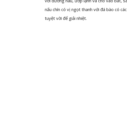
với đường nâu, ướp lạnh và cho vào bát, s
nấu chín có vị ngọt thanh với đá bào có cá
tuyệt vời để giải nhiệt.