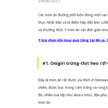
29/08/2021
Các món ăn đường phố luôn đóng một vai t
thực Nhật Bản và là điểm hấp dẫn khó cưỡn
và thưởng thức 5 món ăn vặt đơn giản nh
7 lựa chọn khi mua quà tặng tại Mi-ja,
#1. Onigiri trứng-thịt h
Đây là món ăn rất được ưa thích ở Okinawa
chiên, được bọc trong cơm trắng và rong b
đó, nhiều loại lớp như abura miso, đậu p
món ăn.