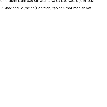
au đó thêm bánh bao shiratama và đá bào vào. Đậu kintoki
c vị khác nhau được phủ lên trên, tạo nên một món ăn vặt