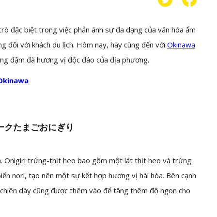
rò đặc biệt trong việc phản ánh sự đa dạng của văn hóa ẩm
g đối với khách du lịch. Hôm nay, hãy cùng đến với
Okinawa
ưng đậm đà hương vị độc đáo của địa phương.
 Okinawa
eo /ポークたまごおにぎり
. Onigiri trứng-thịt heo bao gồm một lát thịt heo và trứng
iển nori, tạo nên một sự kết hợp hương vị hài hòa. Bên cạnh
hụ chiên dày cũng được thêm vào để tăng thêm độ ngon cho