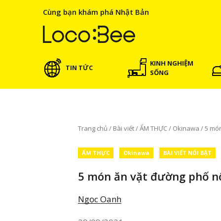
Cùng bạn khám phá Nhật Bản
KINH NGHIỆM
TIN TỨC
SỐNG
Trang chủ
/
Bài viết
/
ẨM THỰC
/
Okinawa
/
5 món
ẨM THỰC
Okinawa
BÀI VIẾT NỔI BẬT
5 món ăn vặt đường phố nổ
Ngọc Oanh