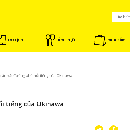
DU LỊCH
ẨM THỰC
MUA SẮM
 ăn vặt đường phố nổi tiếng của Okinawa
i tiếng của Okinawa