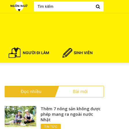
Search
for
NGƯỜI ĐI LÀM
SINH VIÊN
Đọc nhiều
Bài mới
Thêm 7 nông sản không được
phép mang ra ngoài nước
Nhật
TIN TỨC