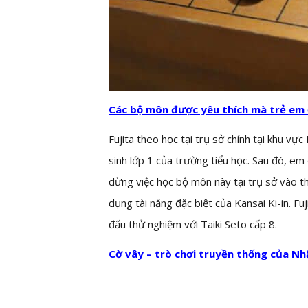
Các bộ môn được yêu thích mà trẻ em
Fujita theo học tại trụ sở chính tại khu vự
sinh lớp 1 của trường tiểu học. Sau đó, em
dừng việc học bộ môn này tại trụ sở vào t
dụng tài năng đặc biệt của Kansai Ki-in. F
đấu thử nghiệm với Taiki Seto cấp 8.
Cờ vây – trò chơi truyền thống của Nh