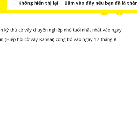
Không hiển thị lại
Bấm vào đây nếu bạn đã là thàn
nh kỳ thủ cờ vây chuyên nghiệp nhỏ tuổi nhất nhất vào ngày
-in (Hiệp hội cờ vây Kansai) công bố vào ngày 17 tháng 8.