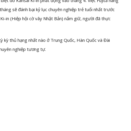
biệt do Kansai Ki-in phát động vào tháng 4. Việc Fujita nâng
 tháng sẽ đánh bại kỷ lục chuyên nghiệp trẻ tuổi nhất trước
Ki-in (Hiệp hội cờ vây Nhật Bản) nắm giữ, người đã thực
t kỳ kỳ thủ hạng nhất nào ở Trung Quốc, Hàn Quốc và Đài
chuyên nghiệp tương tự.