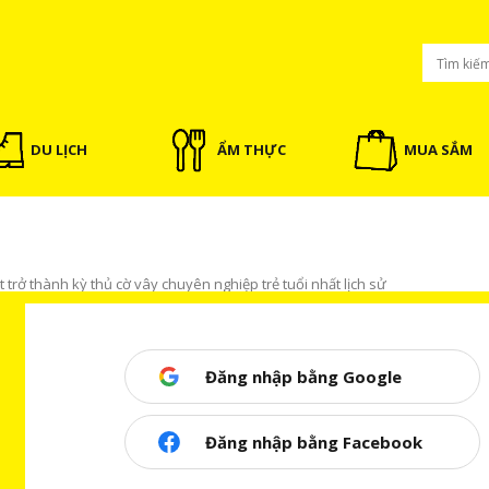
DU LỊCH
ẨM THỰC
MUA SẮM
 trở thành kỳ thủ cờ vây chuyên nghiệp trẻ tuổi nhất lịch sử
Đăng nhập bằng Google
nh kỳ thủ cờ vây chuyên nghiệp trẻ
Đăng nhập bằng Facebook