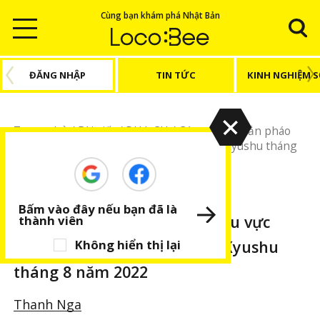
Cùng bạn khám phá Nhật Bản
ĐĂNG NHẬP
TIN TỨC
KINH NGHIỆM 
Trang chủ
/
Bài viết
/
DU LỊCH
/
Các sự kiện bắn pháo
hoa khu vực Tohoku, Koshinetsu, Tokai, Kyushu tháng
8 năm 2022
DU LỊCH
BÀI VIẾT NỔI BẬT
Bấm vào đây nếu bạn đã là
Các sự kiện bắn pháo hoa khu vực
thành viên
Tohoku, Koshinetsu, Tokai, Kyushu
Không hiển thị lại
tháng 8 năm 2022
Thanh Nga