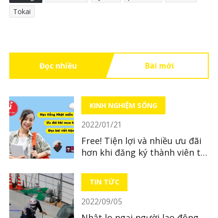
Tokai
Đọc nhiều
Bài mới
KINH NGHIỆM SỐNG
2022/01/21
Free! Tiện lợi và nhiều ưu đãi
hơn khi đăng ký thành viên tại
LocoBee
TIN TỨC
2022/09/05
Nhật lo ngại người lao động