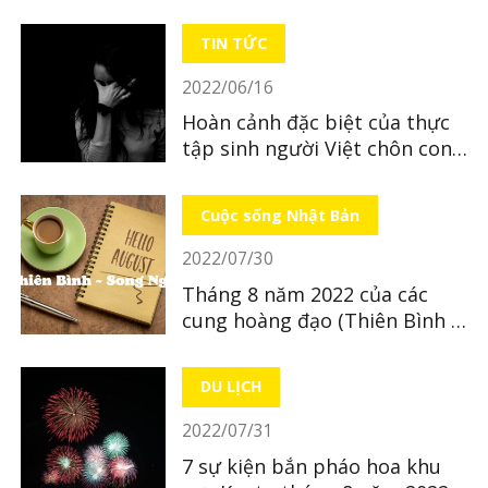
LocoBee
TIN TỨC
2022/06/16
Hoàn cảnh đặc biệt của thực
tập sinh người Việt chôn con
mới sinh ở tỉnh Hiroshima
Cuộc sống Nhật Bản
2022/07/30
Tháng 8 năm 2022 của các
cung hoàng đạo (Thiên Bình ~
Song Ngư)
DU LỊCH
2022/07/31
7 sự kiện bắn pháo hoa khu