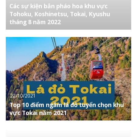
Các sự kiện bắn pháo hoa khu vực
Tohoku, Koshinetsu, Tokai, Kyushu
tháng 8 năm 2022
22/10/2021
Top 10 điểm ngắm lá đỏ tuyển chọn khu
vực Tokai năm 2021