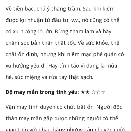
Về tiền bạc, chú ý thăng trầm. Sau khi kiếm
được lợi nhuận từ đầu tư, v.v., nó cũng có thể
có xu hướng lỗ lớn. Đừng tham lam và hãy
chăm sóc bản thân thật tốt. Về sức khỏe, thể
chất ổn định, nhưng khi niêm mạc phế quản có
xu hướng yếu đi. Hãy tỉnh táo vì đang là mùa
hè, súc miệng và rửa tay thật sạch.
Độ may mắn trong tình yêu:
★★ ☆☆☆
Vận may tình duyên có chút bất ổn. Người độc
thân may mắn gặp được những người có thể
giao tiếp với nhau bằng những câu chuyện cười