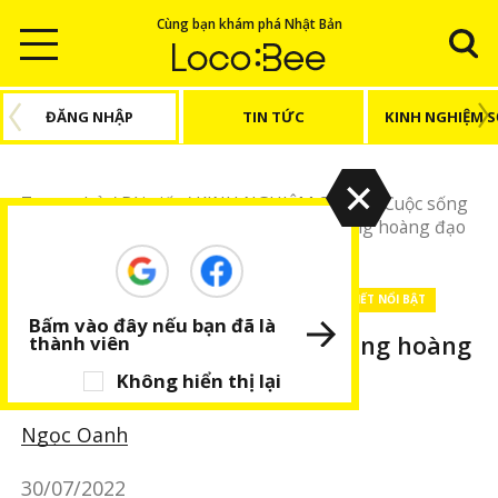
Cùng bạn khám phá Nhật Bản
ĐĂNG NHẬP
TIN TỨC
KINH NGHIỆM 
Trang chủ
/
Bài viết
/
KINH NGHIỆM SỐNG
/
Cuộc sống
Nhật Bản
/
Tháng 8 năm 2022 của các cung hoàng đạo
(Thiên Bình ~ Song Ngư)
KINH NGHIỆM SỐNG
Cuộc sống Nhật Bản
BÀI VIẾT NỔI BẬT
Bấm vào đây nếu bạn đã là
Tháng 8 năm 2022 của các cung hoàng
thành viên
đạo (Thiên Bình ~ Song Ngư)
Không hiển thị lại
Ngọc Oanh
30/07/2022