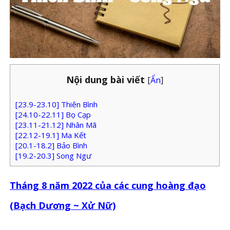
Nội dung bài viết
[
Ẩn
]
[23.9-23.10] Thiên Bình
[24.10-22.11] Bọ Cạp
[23.11-21.12] Nhân Mã
[22.12-19.1] Ma Kết
[20.1-18.2] Bảo Bình
[19.2-20.3] Song Ngư
Tháng 8 năm 2022 của các cung hoàng đạo
(Bạch Dương ~ Xử Nữ)