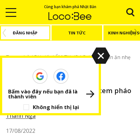
Cùng bạn khám phá Nhật Bản
ĐĂNG NHẬP
TIN TỨC
KINH NGHIỆM 
Trang chủ
/
Bài viết
/
ẨM THỰC
/
Gợi ý các món ăn nhẹ
khi đi xem pháo hoa
ẨM THỰC
BÀI VIẾT NỔI BẬT
Gợi ý các món ăn nhẹ khi đi xem pháo
Bấm vào đây nếu bạn đã là
thành viên
hoa
Không hiển thị lại
Thanh Nga
17/08/2022