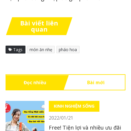
Bài viết liên
quan
Tags
món ăn nhẹ
pháo hoa
Đọc nhiều
Bài mới
KINH NGHIỆM SỐNG
2022/01/21
Free! Tiện lợi và nhiều ưu đãi