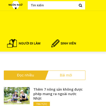
Search
for
NGƯỜI ĐI LÀM
SINH VIÊN
Đọc nhiều
Bài mới
Thêm 7 nông sản không được
phép mang ra ngoài nước
Nhật
TIN TỨC