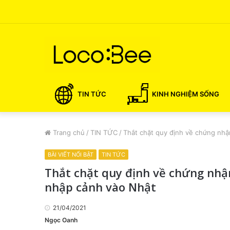
TIN TỨC
KINH NGHIỆM SỐNG
Trang chủ
/
TIN TỨC
/
Thắt chặt quy định về chứng nhậ
BÀI VIẾT NỔI BẬT
TIN TỨC
Thắt chặt quy định về chứng nhậ
nhập cảnh vào Nhật
21/04/2021
Ngọc Oanh