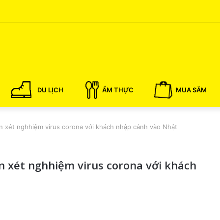
DU LỊCH
ẨM THỰC
MUA SẮM
n xét nghhiệm virus corona với khách nhập cảnh vào Nhật
n xét nghhiệm virus corona với khách