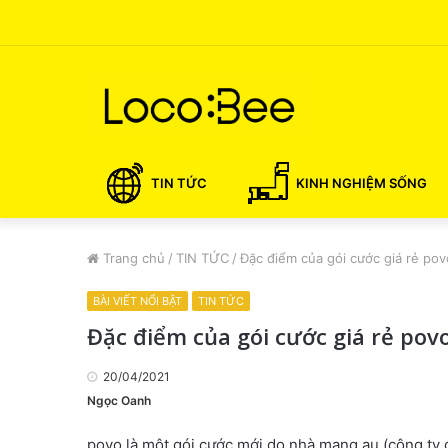
TIN TỨC
KINH NGHIỆM SỐNG
Trang chủ
/
TIN TỨC
/
Đặc điểm của gói cước giá rẻ po
BÀI VIẾT NỔI BẬT
TIN TỨC
Đặc điểm của gói cước giá rẻ po
20/04/2021
Ngọc Oanh
povo là một gói cước mới do nhà mạng au (công ty đ