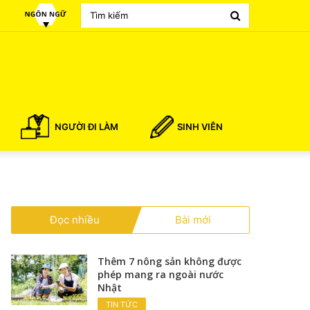
Search
for
NGƯỜI ĐI LÀM
SINH VIÊN
Đọc nhiều
Bài mới
Thêm 7 nông sản không được
phép mang ra ngoài nước
Nhật
TIN TỨC