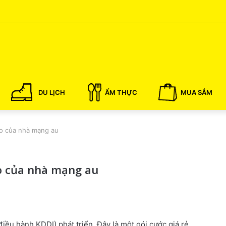
DU LỊCH
ẨM THỰC
MUA SẮM
vo của nhà mạng au
vo của nhà mạng au
iều hành KDDI) phát triển. Đây là một gói cước giá rẻ