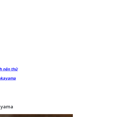
nh nên thử
Wakayama
ayama