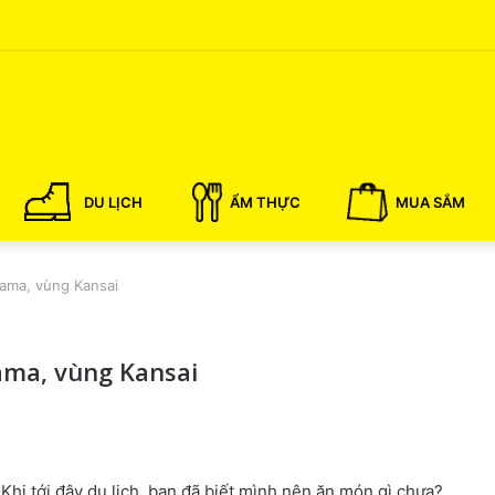
DU LỊCH
ẨM THỰC
MUA SẮM
ama, vùng Kansai
ma, vùng Kansai
Khi tới đây du lịch, bạn đã biết mình nên ăn món gì chưa?