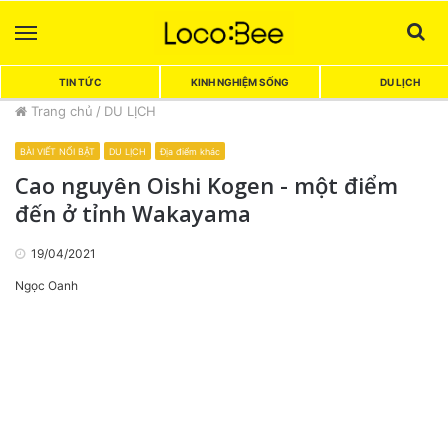
Menu
Sea
TIN TỨC
KINH NGHIỆM SỐNG
DU LỊCH
Trang chủ
/
DU LỊCH
BÀI VIẾT NỔI BẬT
DU LỊCH
Địa điểm khác
Cao nguyên Oishi Kogen - một điểm
đến ở tỉnh Wakayama
19/04/2021
Ngọc Oanh