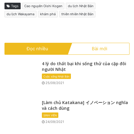
Tags
Cao nguyên Oishi Kogen
du lịch Nhật Bản
du lịch Wakayama
khám phá
thiên nhiên Nhật Bản
Đọc nhiều
Bài mới
4 lý do thất bại khi sống thử của cặp đôi
người Nhật
Cuộc sống Nhật Bản
25/09/2021
[Làm chủ Katakana] イノベーション nghĩa
và cách dùng
SINH VIÊN
24/09/2021