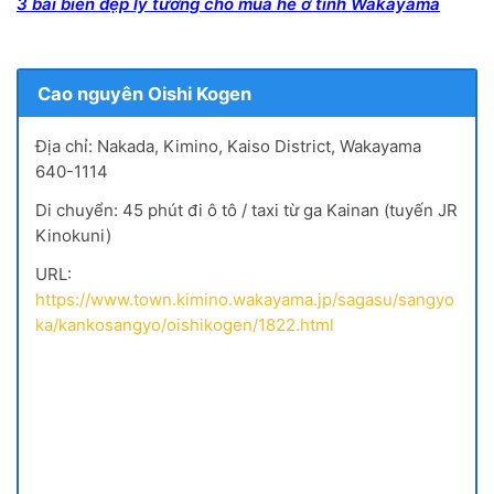
3 bãi biển đẹp lý tưởng cho mùa hè ở tỉnh Wakayama
Cao nguyên Oishi Kogen
Địa chỉ: Nakada, Kimino, Kaiso District, Wakayama
640-1114
Di chuyển: 45 phút đi ô tô / taxi từ ga Kainan (tuyến JR
Kinokuni)
URL:
https://www.town.kimino.wakayama.jp/sagasu/sangyo
ka/kankosangyo/oishikogen/1822.html