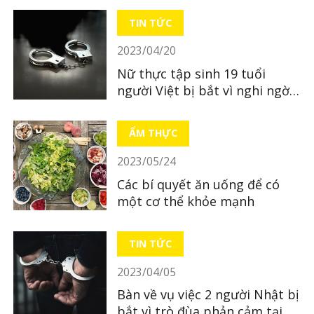
TIN TỨC
2023/04/20
Nữ thực tập sinh 19 tuổi
người Việt bị bắt vì nghi ngờ
bỏ xác con mới sinh
ẨM THỰC
2023/05/24
Các bí quyết ăn uống để có
một cơ thể khỏe mạnh
TIN TỨC
2023/04/05
Bàn về vụ việc 2 người Nhật bị
bắt vì trò đùa phản cảm tại