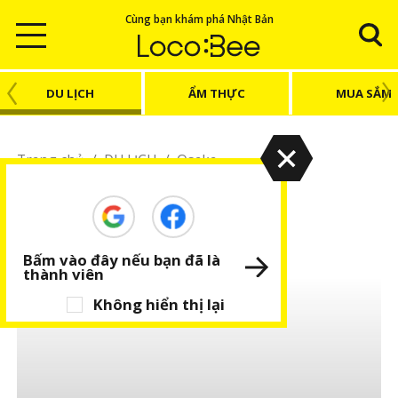
Cùng bạn khám phá Nhật Bản
DU LỊCH
ẨM THỰC
MUA SẮM
Trang chủ
/
DU LỊCH
/
Osaka
Osaka
Chia sẻ kinh nghiệm du lịch Osaka
Bấm vào đây nếu bạn đã là
thành viên
Không hiển thị lại