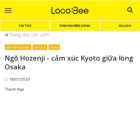
Menu
Sea
TIN TỨC
KINH NGHIỆM SỐNG
DU LỊCH
Trang chủ
/
DU LỊCH
BÀI VIẾT NỔI BẬT
DU LỊCH
Osaka
Ngõ Hozenji - cảm xúc Kyoto giữa lòng
Osaka
18/01/2020
Thanh Nga