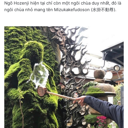
Ngõ Hozenji hiện tại chỉ còn một ngôi chùa duy nhất, đó là
ngôi chùa nhỏ mang tên Mizukakefudoson (水掛不動尊).