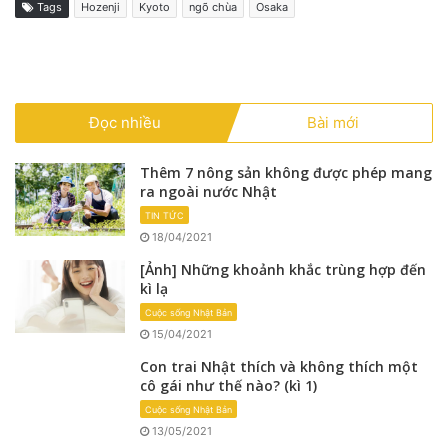
Tags
Hozenji
Kyoto
ngõ chùa
Osaka
Đọc nhiều
Bài mới
Thêm 7 nông sản không được phép mang
ra ngoài nước Nhật
TIN TỨC
18/04/2021
[Ảnh] Những khoảnh khắc trùng hợp đến
kì lạ
Cuộc sống Nhật Bản
15/04/2021
Con trai Nhật thích và không thích một
cô gái như thế nào? (kì 1)
Cuộc sống Nhật Bản
13/05/2021