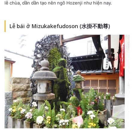
lễ chùa, dần dần tạo nên ngõ Hozenji như hiện nay.
Lễ bái ở Mizukakefudoson (水掛不動尊)