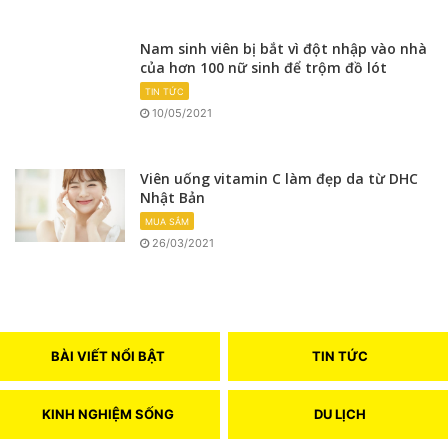
Nam sinh viên bị bắt vì đột nhập vào nhà
của hơn 100 nữ sinh để trộm đồ lót
TIN TỨC
10/05/2021
Viên uống vitamin C làm đẹp da từ DHC
Nhật Bản
MUA SẮM
26/03/2021
BÀI VIẾT NỔI BẬT
TIN TỨC
KINH NGHIỆM SỐNG
DU LỊCH