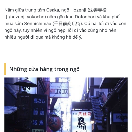
Nằm giữa trung tâm Osaka, ngõ Hozenji (法善寺横
丁/hozenji yokocho) nằm gần khu Dotonbori và khu phố
mua sắm Sennichimae (千日前商店街). Có hai lối đi vào con
ngõ này, tuy nhiên vì ngõ hẹp, lỗi đi vào cũng nhỏ nên
nhiều người đi qua mà không hề để ý.
Những cửa hàng trong ngõ