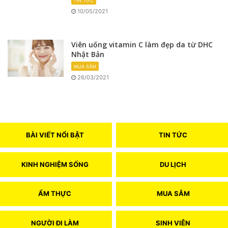
TIN TỨC
10/05/2021
Viên uống vitamin C làm đẹp da từ DHC
Nhật Bản
MUA SẮM
26/03/2021
BÀI VIẾT NỔI BẬT
TIN TỨC
KINH NGHIỆM SỐNG
DU LỊCH
ẨM THỰC
MUA SẮM
NGƯỜI ĐI LÀM
SINH VIÊN