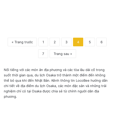
7
0
« Trang trước
1
2
3
4
5
6
7
Trang sau »
Nổi tiếng với các món ăn địa phương và các tòa lâu dài cổ trong
suốt thời gian qua, du lịch Osaka trở thành một điểm đến không
thể bỏ qua khi đến Nhật Bản. Kênh thông tin LocoBee hướng dẫn
chi tiết về địa điểm du lịch Osaka, các món đặc sản và những trải
nghiệm chỉ có tại Osaka được chia sẻ từ chính người dân địa
phương.