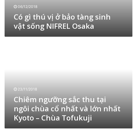
ở
06/12/2018
b
Có gì thú vị ở bảo tàng sinh
ả
vật sống NIFREL Osaka
o
t
à
C
n
h
g
i
s
ê
i
m
n
n
h
g
v
ư
ậ
23/11/2018
ỡ
t
Chiêm ngưỡng sắc thu tại
n
s
g
ngôi chùa cổ nhất và lớn nhất
ố
s
n
Kyoto – Chùa Tofukuji
ắ
g
c
N
t
B
I
h