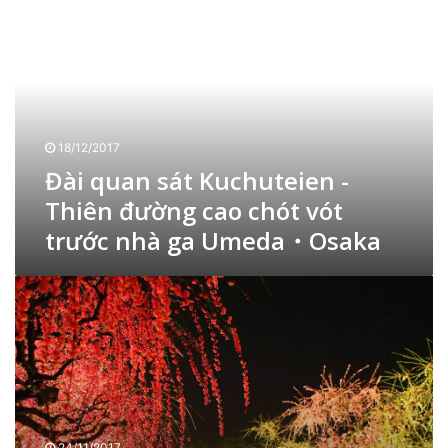
à
”
!
i
T
q
h
u
á
a
p
n
c
s
ả
18/12/2017
á
n
Đài quan sát Kuchuteien -
t
g
K
Thiên đường cao chót vót
K
u
o
trước nhà ga Umeda・Osaka
c
b
h
e
u
N
v
t
g
ớ
e
ắ
i
i
m
t
e
v
h
n
ư
i
-
ờ
ế
T
n
t
24/11/2017