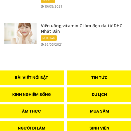
TIN TỨC
10/05/2021
Viên uống vitamin C làm đẹp da từ DHC
Nhật Bản
MUA SẮM
26/03/2021
BÀI VIẾT NỔI BẬT
TIN TỨC
KINH NGHIỆM SỐNG
DU LỊCH
ẨM THỰC
MUA SẮM
NGƯỜI ĐI LÀM
SINH VIÊN