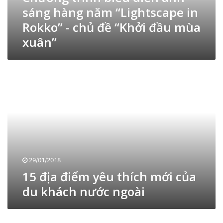
sáng hàng năm “Lightscape in
n
h
Rokko” - chủ đề “Khởi đầu mùa
b
xuân”
i
ể
u
1
d
5
i
đ
ễ
ị
n
a
á
đ
n
i
h
ể
s
m
á
y
29/01/2018
n
ê
15 địa điểm yêu thích mới của
g
u
h
du khách nước ngoài
t
à
h
n
í
Đ
g
c