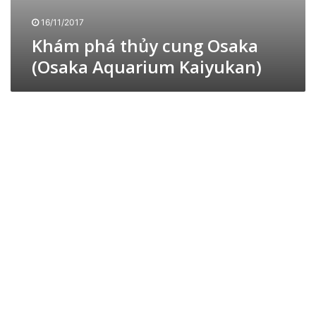
O
ớ
l
s
16/11/2017
c
á
a
n
Khám phá thủy cung Osaka
n
k
h
h
(Osaka Aquarium Kaiyukan)
a
à
t
(
g
r
O
a
o
s
U
n
a
m
g
k
e
m
a
d
ù
A
a
a
q
・
t
u
O
h
a
s
ắ
r
a
p
i
k
đ
u
a
è
m
n
K
a
i