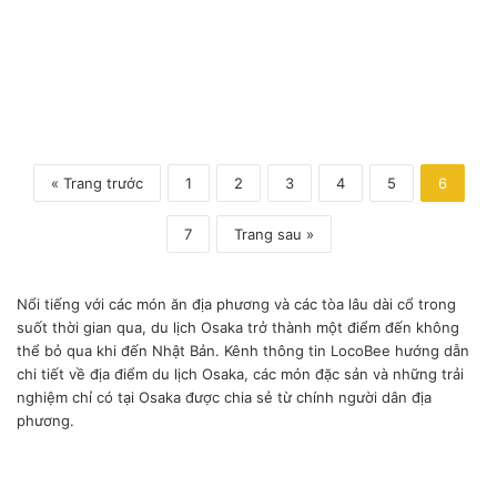
y
u
k
a
n
)
« Trang trước
1
2
3
4
5
6
7
Trang sau »
Nổi tiếng với các món ăn địa phương và các tòa lâu dài cổ trong
suốt thời gian qua, du lịch Osaka trở thành một điểm đến không
thể bỏ qua khi đến Nhật Bản. Kênh thông tin LocoBee hướng dẫn
chi tiết về địa điểm du lịch Osaka, các món đặc sản và những trải
nghiệm chỉ có tại Osaka được chia sẻ từ chính người dân địa
phương.