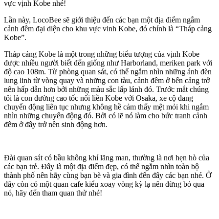
vực vịnh Kobe nhé!
Lần này, LocoBee sẽ giới thiệu đến các bạn một địa điểm ngắm
cảnh đêm đại diện cho khu vực vinh Kobe, đó chính là “Tháp cảng
Kobe”.
Tháp cảng Kobe là một trong những biểu tượng của vịnh Kobe
được nhiều người biết đến giống như Harborland, meriken park với
độ cao 108m. Từ phòng quan sát, có thể ngắm nhìn những ánh đèn
lung linh từ vòng quay và những con tàu, cảnh đêm ở bến cảng trở
nên hấp dẫn hơn bởi những màu sắc lấp lánh đó. Trước mắt chúng
tôi là con đường cao tốc nối liền Kobe với Osaka, xe cộ đang
chuyển động liên tục nhưng không hề cảm thấy mệt mỏi khi ngắm
nhìn những chuyển động đó. Bởi có lẽ nó làm cho bức tranh cảnh
đêm ở đây trở nên sinh động hơn.
Đài quan sát có bầu không khí lãng man, thường là nơi hẹn hò của
các bạn trẻ. Đây là một địa điểm đẹp, có thể ngắm nhìn toàn bộ
thành phố nên hãy cùng bạn bè và gia đình đến đây các bạn nhé. Ở
đây còn có một quan cafe kiểu xoay vòng kỳ lạ nên đừng bỏ qua
nó, hãy đến tham quan thử nhé!