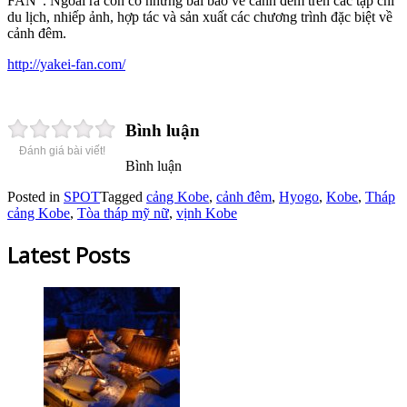
FAN”. Ngoài ra còn có những bài báo về cảnh đêm trên các tạp chí
du lịch, nhiếp ảnh, hợp tác và sản xuất các chương trình đặc biệt về
cảnh đêm.
http://yakei-fan.com/
Bình luận
Đánh giá bài viết!
Bình luận
Posted in
SPOT
Tagged
cảng Kobe
,
cảnh đêm
,
Hyogo
,
Kobe
,
Tháp
cảng Kobe
,
Tòa tháp mỹ nữ
,
vịnh Kobe
Latest Posts