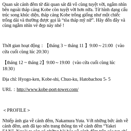
Quan sát cảnh đêm từ đài quan sát đã vô cùng tuyệt vời, ngắm nhìn
bên ngoài tháp cảng Kobe còn tuyệt vời hơn nữa. Từ hình dạng cấu
trúc song khúc diện, tháp cảng Kobe trông giống như một chiếc
trống dài và thường được gọi là “tòa tháp mỹ nữ”. Hãy đến đây và
cùng ngắm nhìn vẻ đẹp này nhé !
Thời gian hoạt động：【tháng 3 ~ tháng 11 】9:00～21:00（vào
cửa cuối cùng lúc 20:30）
【tháng 12 ~ tháng 2】9:00～19:00（vào cửa cuối cùng lúc
18:30）
Địa chỉ: Hyogo-ken, Kobe-shi, Chuo-ku, Hatobachou 5- 5
URL：
http://www.kobe-port-tower.com/
＜PROFILE＞
Nhiếp ảnh gia về cảnh đêm, Nakamura Yuta. Với những bức ảnh về
cảnh đêm, anh đã tạo nên trang thông tin về cảnh đêm “Yakei