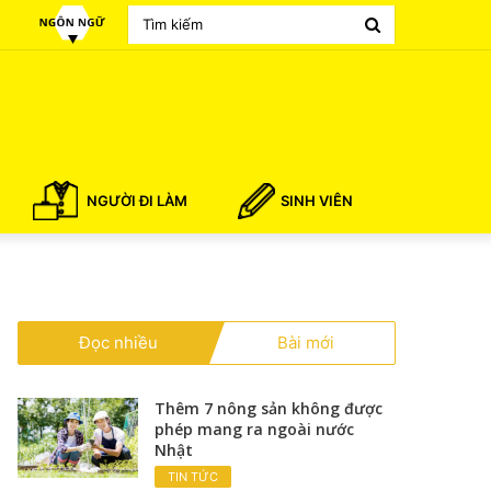
Search
for
NGƯỜI ĐI LÀM
SINH VIÊN
Đọc nhiều
Bài mới
Thêm 7 nông sản không được
phép mang ra ngoài nước
Nhật
TIN TỨC