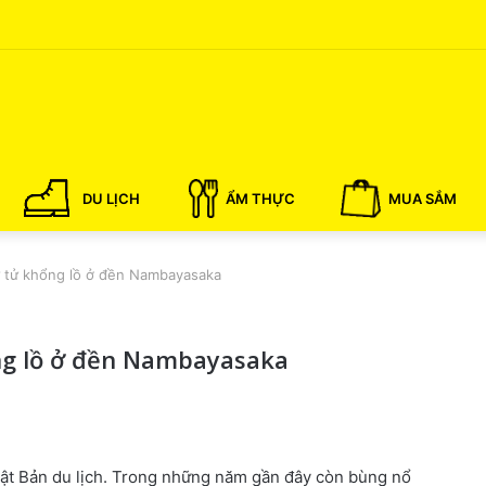
DU LỊCH
ẨM THỰC
MUA SẮM
ư tử khổng lồ ở đền Nambayasaka
ng lồ ở đền Nambayasaka
Nhật Bản du lịch. Trong những năm gần đây còn bùng nổ