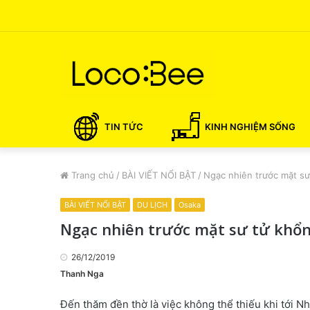
TIN TỨC
KINH NGHIỆM SỐNG
Trang chủ
/
BÀI VIẾT NỔI BẬT
/
Ngạc nhiên trước mặt s
BÀI VIẾT NỔI BẬT
DU LỊCH
Osaka
Ngạc nhiên trước mặt sư tử khổ
26/12/2019
Thanh Nga
Đến thăm đền thờ là việc không thể thiếu khi tới 