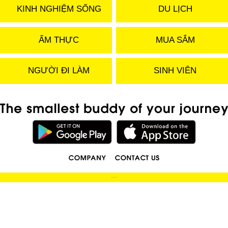
KINH NGHIỆM SỐNG
DU LỊCH
ẨM THỰC
MUA SẮM
NGƯỜI ĐI LÀM
SINH VIÊN
(C) 2019 LOCOBEE