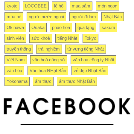
kyoto
LOCOBEE
lễ hội
mua sắm
món ngon
mùa hè
người nước ngoài
người đi làm
Nhật Bản
Okinawa
Osaka
pháo hoa
quà tặng
sakura
sinh viên
sức khoẻ
tiếng Nhật
Tokyo
truyền thống
trải nghiệm
từ vựng tiếng Nhật
Việt Nam
văn hoá công sở
văn hoá công ty Nhật
văn hóa
Văn hóa NHật Bản
vẻ đẹp Nhật Bản
Yokohama
ẩm thực
ẩm thực Nhật Bản