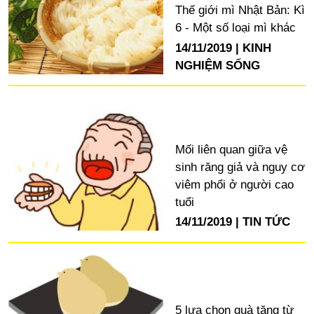
Thế giới mì Nhật Bản: Kì
6 - Một số loại mì khác
14/11/2019
KINH
NGHIỆM SỐNG
Mối liên quan giữa vệ
sinh răng giả và nguy cơ
viêm phổi ở người cao
tuổi
14/11/2019
TIN TỨC
5 lựa chọn quà tặng từ