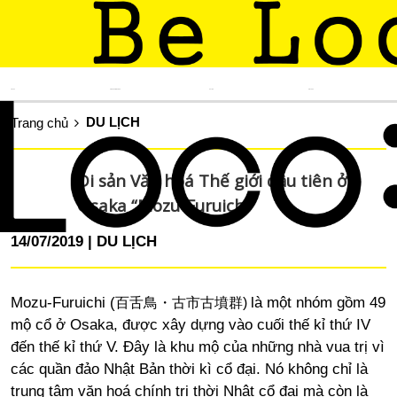
TIN TỨC
KINH NGHIỆM SỐNG
DU LỊCH
ẨM THỰC
DU LỊCH
Trang chủ
Di sản Văn hoá Thế giới đầu tiên ở
Osaka “Mozu-Furuichi”
14/07/2019
DU LỊCH
Mozu-Furuichi (
là một nhóm gồm 49
百舌鳥・古市古墳群)
mộ cổ ở Osaka, được xây dựng vào cuối thế kỉ thứ IV
đến thế kỉ thứ V. Đây là khu mộ của những nhà vua trị vì
các quần đảo Nhật Bản thời kì cổ đại. Nó không chỉ là
trung tâm văn hoá chính trị thời Nhật cổ đại mà còn là