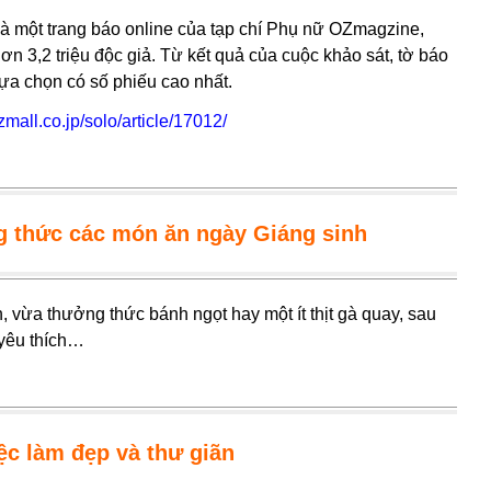
 là một trang báo online của tạp chí Phụ nữ OZmagzine,
n 3,2 triệu độc giả. Từ kết quả của cuộc khảo sát, tờ báo
lựa chọn có số phiếu cao nhất.
mall.co.jp/solo/article/17012/
g thức các món ăn ngày Giáng sinh
 vừa thưởng thức bánh ngọt hay một ít thịt gà quay, sau
yêu thích…
ệc làm đẹp và thư giãn