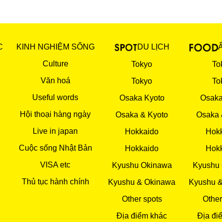
C
KINH NGHIỆM SỐNG
DU LỊCH
Culture
Tokyo
To
Văn hoá
Tokyo
To
Useful words
Osaka Kyoto
Osaka
Hội thoại hàng ngày
Osaka & Kyoto
Osaka 
Live in japan
Hokkaido
Hok
Cuộc sống Nhật Bản
Hokkaido
Hok
VISA etc
Kyushu Okinawa
Kyushu
Thủ tục hành chính
Kyushu & Okinawa
Kyushu 
Other spots
Other
Địa điểm khác
Địa đi