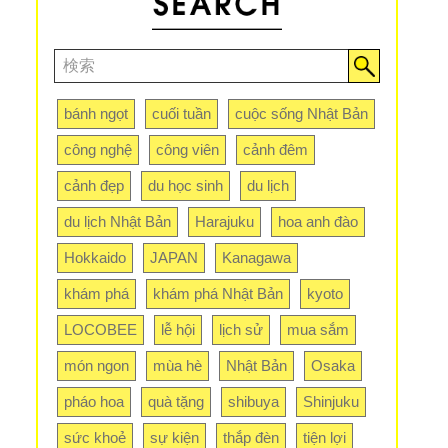
bánh ngọt
cuối tuần
cuộc sống Nhật Bản
công nghệ
công viên
cảnh đêm
cảnh đẹp
du học sinh
du lịch
du lịch Nhật Bản
Harajuku
hoa anh đào
Hokkaido
JAPAN
Kanagawa
khám phá
khám phá Nhật Bản
kyoto
LOCOBEE
lễ hội
lịch sử
mua sắm
món ngon
mùa hè
Nhật Bản
Osaka
pháo hoa
quà tặng
shibuya
Shinjuku
sức khoẻ
sự kiện
thắp đèn
tiện lợi