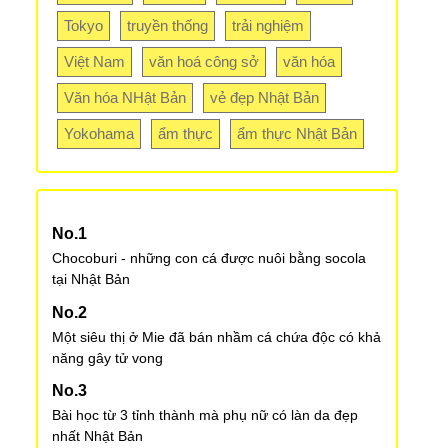
Tokyo
truyền thống
trải nghiệm
Việt Nam
văn hoá công sở
văn hóa
Văn hóa NHật Bản
vẻ đẹp Nhật Bản
Yokohama
ẩm thực
ẩm thực Nhật Bản
Chocoburi - những con cá được nuôi bằng socola
tại Nhật Bản
Một siêu thị ở Mie đã bán nhầm cá chứa độc có khả
năng gây tử vong
Bài học từ 3 tỉnh thành mà phụ nữ có làn da đẹp
nhất Nhật Bản