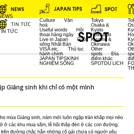
NEWS
Culture
Văn
Tokyo
To
hoá
Osaka &
Os
Useful words
Hội
Kyoto
Ky
TIN TỨC
thoại hàng ngày
Hokkaido
Ho
Live in Japan
Cuộc
Kyushu &
Ky
sống Nhật Bản
Okinawa
Ok
DU LỊCH
VISA etc.
Thủ tục
Other
Ot
hành chính
spots
Địa
sp
JAPAN TIPS
KINH
điểm khác
đi
NGHIỆM SỐNG
SPOT
DU LỊCH
F
T
ịp Giáng sinh khi chỉ có một mình
cho mùa Giáng sinh, năm mới luôn ngập tràn khắp mọi nẻo
 ở các khu mua sắm, lễ hội thắp đèn ở các con đường.
ay trên đường chắc hẳn những cô gái chưa có người yêu