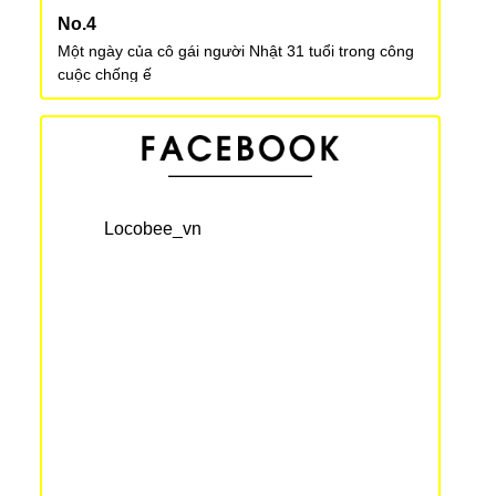
Một ngày của cô gái người Nhật 31 tuổi trong công
cuộc chống ế
Một ngày của nhân viên văn phòng ở Nhật Bản
Đừng đánh cược mạng sống của mình đi hái nấm
Locobee_vn
Con gái Nhật Bản sẽ làm gì vào dịp Giáng sinh khi
chỉ có một mình
Xu hướng cưới “nước rút” trong năm Heisei tại Nhật
Bản
Số lượng bệnh nhân bị giang mai đang gia tăng tại
Nhật Bản