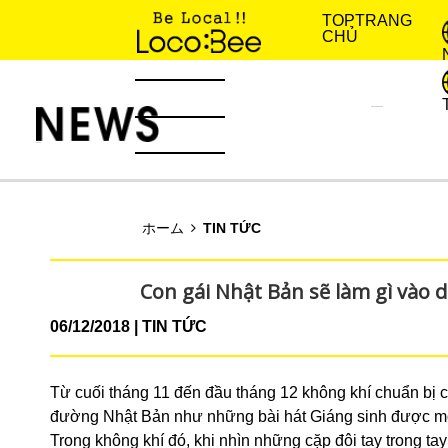
TOP
TRANG
CHỦ
KINH NGHIỆM SỐNG
TIN TỨC
ホーム
TIN TỨC
Con gái Nhật Bản sẽ làm gì vào d
06/12/2018
TIN TỨC
Từ cuối tháng 11 đến đầu tháng 12 không khí chuẩn bị 
đường Nhật Bản như những bài hát Giáng sinh được mở
Trong không khí đó, khi nhìn những cặp đôi tay trong t