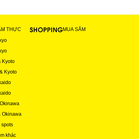
ẨM THỰC
MUA SẮM
kyo
kyo
 Kyoto
& Kyoto
kaido
kaido
 Okinawa
& Okinawa
 spots
ểm khác