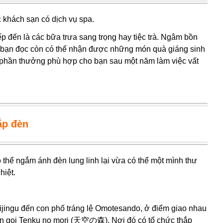
 khách sạn có dịch vụ spa.
ếp đến là các bữa trưa sang trọng hay tiệc trà. Ngâm bồn
a bạn đọc còn có thể nhận được những món quà giáng sinh
t phần thưởng phù hợp cho bạn sau một năm làm việc vất
ắp đèn
hể ngắm ánh đèn lung linh lại vừa có thể một mình thư
hiệt.
jijingu đến con phố tráng lệ Omotesando, ở điểm giao nhau
ên gọi Tenku no mori (天空の森). Nơi đó có tổ chức thắp